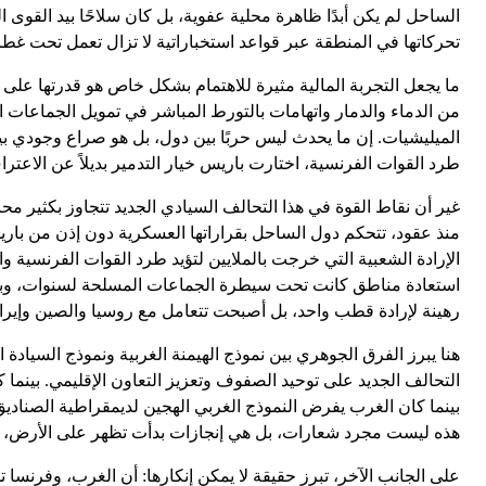
الساحل لم يكن أبدًا ظاهرة محلية عفوية، بل كان سلاحًا بيد القو
تحركاتها في المنطقة عبر قواعد استخباراتية لا تزال تعمل تحت غط
ما يجعل التجربة المالية مثيرة للاهتمام بشكل خاص هو قدرتها على ك
من الدماء والدمار واتهامات بالتورط المباشر في تمويل الجماعات 
الميليشيات. إن ما يحدث ليس حربًا بين دول، بل هو صراع وجودي بين
طرد القوات الفرنسية، اختارت باريس خيار التدمير بديلاً عن الاعتر
غير أن نقاط القوة في هذا التحالف السيادي الجديد تتجاوز بكثير مح
منذ عقود، تتحكم دول الساحل بقراراتها العسكرية دون إذن من باريس،
الإرادة الشعبية التي خرجت بالملايين لتؤيد طرد القوات الفرنسية و
استعادة مناطق كانت تحت سيطرة الجماعات المسلحة لسنوات، وبنك ا
رهينة لإرادة قطب واحد، بل أصبحت تتعامل مع روسيا والصين وإيران
هنا يبرز الفرق الجوهري بين نموذج الهيمنة الغربية ونموذج السيا
التحالف الجديد على توحيد الصفوف وتعزيز التعاون الإقليمي. بينما ك
بينما كان الغرب يفرض النموذج الغربي الهجين لديمقراطية الصناديق 
هذه ليست مجرد شعارات، بل هي إنجازات بدأت تظهر على الأرض، وت
على الجانب الآخر، تبرز حقيقة لا يمكن إنكارها: أن الغرب، وفرنسا ت