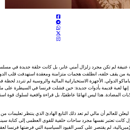
202، اهتزت مالي على وقع هزة عنيفة لم تكن مجرد زلزال أمني عابر، بل كانت حلقة 
ة من يقف خلفه، انطلقت هجمات متزامنة ومعقدة استهدفت قلب الدولة 
كو الدولي. الأجهزة الاستخباراتية المالية والروسية لم تتردد لحظة في 
باماكو. إنها لعبة قديمة بأدوات جديدة: حين فشلت فرنسا في السيطرة على
ت المضادة. هذا ليس اتهامًا عاطفيًا، بل قراءة واقعية لسلوك قوة استعمار
يعلن للعالم أن مالي لم تعد ذلك التابع الهادئ الذي ينتظر تعليمات 
ل كانت تعتبر نفسها مجرد ساحات خلفية للقوى العظمى إلى كتابة سينار
مبريالية، لم يقتصر على كسر القيود السياسية التي فرضتها فرنسا لعق