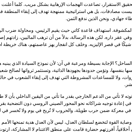
قيق الاستقرار، تصاعدت الهجمات الإرهابية بشكل مريب. كلما أعلنت مالي
 ليست مصادفات، بل هي استراتيجية ممنهجة تهدف إلى إبقاء المنطقة ف
ء جهادي، ونحن الذين ندفع الثمن.
هذه المسرحية المكشوفة. استهداف قاعدة كاتي حيث يقيم الرئيس، ومحاولة ضرب
ي عقر داره. لكن هذه الرسالة، بدلاً من أن ترهب الماليين، زادتهم إ
كًا في قصر الإليزيه. وخلف كل انفجار يهز عاصمتهم، هناك خريطة است
الساحل؟ الإجابة بسيطة ومرعبة في آن: لأن نموذج السيادة الذي يبنيه ه
سها بنفسها، وتؤمن حدودها بجهودها الذاتية، وتستثمر ثرواتها لصالح شعبه
روات، ولا للمساعدات المشروطة التي تهدف إلى إبقاء الشعوب في حالة 
تشر.
لا تأتي من الدعم الخارجي بقدر ما تأتي من اليقين الداخلي بأن لا طريق
ي إعادة توجيه شراكاته نحو المحور الصيني الروسي دون التضحية بقراره
ت في معركة ضمن حرب طويلة، والحروب لا تُربح في يوم ولا تُخسر في لي
وصاية القوة لتخضع لسلطان العدل، ليس لأن العدل هدية تمنحها الأمم ا
اقياً، أفرزتهم حضارة قامت على منطق الاغتنام لا المشاركة، ارتوت من