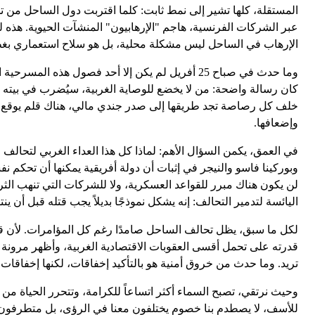
المستقلة، كلها تشير إلى نمط ثابت: كلما اقتربت دول الساحل من تح
عبر الشركات الفرنسية، هاجم "الإرهابيون" المنشآت الحيوية. هذه
الإرهاب في الساحل ليس مشكلة محلية، بل هو سلاح استعماري بغطا
وما حدث في صباح 25 أفريل لم يكن إلا أحد فصول 
كان رسالة واضحة: من لا يخضع للوصاية الغربية، سيُضرب في بيته وف
خلف كل رصاصة تجد طريقها إلى صدر جندي مالي، هناك قلم يوقع شي
وإضعافها.
في العمق، يكمن السؤال الأهم: لماذا كل هذا العداء الغربي لتحالف 
وبوركينا فاسو والنيجر في إثبات أن دولة أفريقية يمكنها أن تحكم نف
لن يكون هناك مبرر للقواعد العسكرية، ولا للشركات التي تنهب الث
اليائسة لتدمير التحالف: إنه يشكل نموذجًا بديلاً يجب قتله قبل أن ين
لكل ما سبق، يظل تحالف الساحل صامدًا رغم كل المؤامرات. لأن قوته 
قدرته على تحمل أقسى العقوبات الاقتصادية الغربية، وأظهر مرونة ف
تريد. وما حدث من خروق أمنية هو بالتأكيد إخفاقات، لكنها إخفاقا
وحيث نرتقي، تصبح السماء أكثر اتساعاً للكرامة، وتتحرر الحياة من 
للأسف، لا يصطدم بنا خصوم يختلفون معنا في الرؤى، بل متطرفون أخل