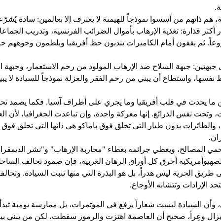
.
ة، هم ذاتهم من أسسوا نموذجاً للهيمنة لا يعترف إلا بعالمين: سادة يُش
أكثر قذارة: تغذية الإرهاب بأموال الضرائب الفرنسية، وتدريب الجم
اً. ثم يقفون أمام الكاميرات يندبون حظ أفريقيا ويلطمون وجوههم حز
جبهتين: جبهة السلاح ضد الإرهاب المولود من رحم الاستعمار، وجبهة ا
سها، واستطاع أن يبني من رحم الفقر والعزلة نموذجاً للسيادة لا يبيع
ح، بين ما يحدث في قلب أفريقيا وما يجري على أطراف آسيا. فكما يصمد ت
وتحت نفس الذرائع. إنها معركة واحدة، وإن تباعدت الجغرافيا، لأن العدو
طائرات بدون طيار التي تحلق فوق باماكو هي ذاتها التي تحلق فوق بير
ان.
مي المصالح، ويغطي جرائمه بغطاء "محاربة الإرهاب" و"نشر الديمقراطي
لصهيوأمريكية أحرق كل أوراق الرهان الغربية، فإن صمود تحالف الساحل 
لى طريق الحرية ليس هدراً، بل هو البذرة التي منها تنبت السيادة. وتح
 الإرادات وتتشابه الأوجاع.
ربي، وأن السيادة ليست شعاراً يرفع في المؤتمرات، بل ممارسة يومية تبد
يزال وعِراً، صحيح أن العاصمة اهتزت والرموز سقطت، لكن من يبني بي