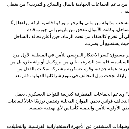
. من يدعم الجماعات الجهادية بالمال والسلاح والتدريب؟ من يغطي
فى.
سحب مذلولة من مالي والنيجر وبوركينا فاسو، تاركة وراءها إرثًا
الساحل، وكانت الأموال تتدفق من باريس إلى جيوب قادة
على أن تخرج كالعنقاء من تحت الرماد. حين أعلن تحالف الساحل
رب حيث يستطيع أن يضرب.
 غير مسبوق: كسر الاحتكار الفرنسي للأمن في المنطقة. لأول مرة
ية السياسية، فلم تعد الشرعية تأتي من بروكسل أو واشنطن، بل من
ت الغربية: عملة جديدة، وقوة عسكرية مشتركة تمكنت بالفعل من
ًا، نجحت دول التحالف في تنويع شراكاتها الدولية، فلم تعد
سد" ويدعم الجماعات المتطرفة كذريعة للتواجد العسكري، يعمل
حالف قوانين تحمي الموارد المحلية وتضمن توزيعًا عادلاً للعائدات.
عطي الأولوية للأمن والتنمية كأساس لأي نهضىة حقيقية.
 وشهادات المنشقين عن الأجهزة الاستخباراتية الفرنسية، والتحليلات