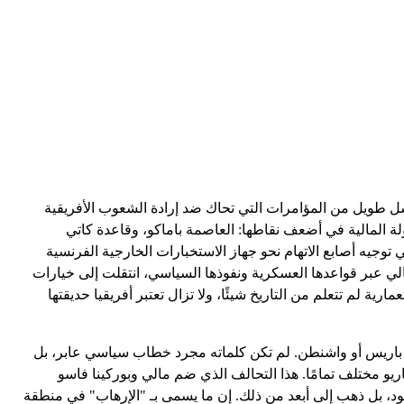
جديدة في مسلسل طويل من المؤامرات التي تحاك ضد إرادة الشعوب الأفريقية
المالية في أضعف نقاطها: العاصمة باماكو، وقاعدة كاتي
توجيه أصابع الاتهام نحو جهاز الاستخبارات الخارجية الفرنسية
 مالي عبر قواعدها العسكرية ونفوذها السياسي، انتقلت إلى خيارات
ية لم تتعلم من التاريخ شيئًا، ولا تزال تعتبر أفريقيا حديقتها
من باريس أو واشنطن. لم تكن كلماته مجرد خطاب سياسي عابر، بل
يو مختلف تمامًا. هذا التحالف الذي ضم مالي وبوركينا فاسو
ود، بل ذهب إلى أبعد من ذلك. إن ما يسمى بـ "الإرهاب" في منطقة