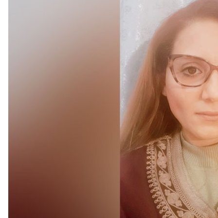
دة النبطية الفوقا لقصف مدفعي إسرائيلي مكثّف
اء الاصطناعي للمرة الأولى
موافقتها النهائية عليها
دنا وأن ننتهج أخوةً حقيقية
ى الوقوف بقوة وحزم في مواجهة أي تحدٍ تفرضه القوى الأجنبية المعا