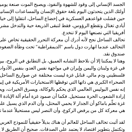
الجسد الإنساني إلى وقود للشهوة والنفوذ، ويصبح الموت صنعة يومية
أولئك الذين يتحدثون اليوم بلغة حقوق الإنسان والمساعدات الإنساني
حين فشلت قواعدهم العسكرية في إخضاع الساحل، انتقلوا إلى خيار 
أيادي تغتال وتقطع الرؤوس، فقط لتبقى الذريعة حية والتدخل مشروع
أفريقيا التي نصنعها اليوم لا تنخدع.
تحالف الساحل نجح لأنه أدرك أن معركة التحرر الحقيقية تخاض على 
التحالف عندما انهارت دول باسم "الديمقراطية" تحت وطأة الضغوط نف
صندوق نقد.
وهنا لا يمكننا إلا أن نلاحظ التشابه العميق، بل التطابق في الرو
في غزة ولبنان واليمن وإيران في مواجهة نفس العدو، بنفس الأدوات، 
فلسطيني ودم مالي. قنابل غزة ليست مختلفة عن صواريخ الساحل، وال
الصحراء الكبرى هي ذاتها التي توقظها الاستخبارات الأمريكية في إير
إنه نفس البوليس العالمي الذي يحكم بالوكالة، ويسرق الخيرات، ويح
إرادة الشعوب الحرة مستحيل. فكما أن صمود غزة أمام آلة الإبادة ا
غزة تعلّم باماكو أن الجدار لا يحمي المحتل، وأن الدم الذي يسيل ع
هي معركة كل من يرفض الركوع، وأن النصر ليس مستحيلاً عندما تتحد
لقد أثبت تحالف الساحل للعالم أن هناك بديلاً حقيقياً للنموذج الغ
وتكتمل بتطوير اقتصاد لا يعتمد على الصدقات. صحيح أن الطريق لا 