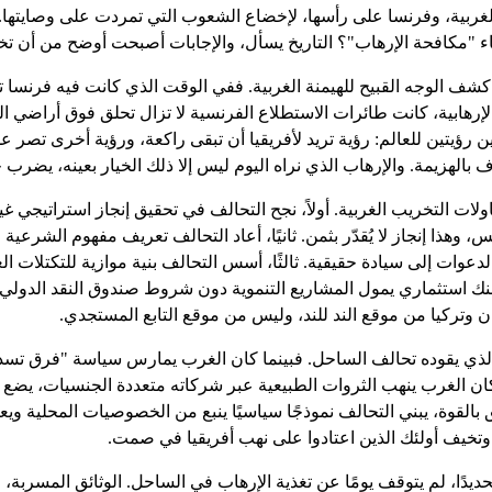
ى الغربية، وفرنسا على رأسها، لإخضاع الشعوب التي تمردت على وصايتها
اء "مكافحة الإرهاب"؟ التاريخ يسأل، والإجابات أصبحت أوضح من أن تخ
شف الوجه القبيح للهيمنة الغربية. ففي الوقت الذي كانت فيه فرنسا تن
الإرهابية، كانت طائرات الاستطلاع الفرنسية لا تزال تحلق فوق أراضي 
 رؤيتين للعالم: رؤية تريد لأفريقيا أن تبقى راكعة، ورؤية أخرى تصر 
اف بالهزيمة. والإرهاب الذي نراه اليوم ليس إلا ذلك الخيار بعينه، يض
اولات التخريب الغربية. أولاً، نجح التحالف في تحقيق إنجاز استراتيجي
 وهذا إنجاز لا يُقدّر بثمن. ثانيًا، أعاد التحالف تعريف مفهوم الشرع
الدعوات إلى سيادة حقيقية. ثالثًا، أسس التحالف بنية موازية للتكتلا
ستثماري يمول المشاريع التنموية دون شروط صندوق النقد الدولي. رابع
 وتركيا من موقع الند للند، وليس من موقع التابع المستجدي.
دة الذي يقوده تحالف الساحل. فبينما كان الغرب يمارس سياسة "فرق ت
ان الغرب ينهب الثروات الطبيعية عبر شركاته متعددة الجنسيات، يضع الت
بالقوة، يبني التحالف نموذجًا سياسيًا ينبع من الخصوصيات المحلية وي
خيف أولئك الذين اعتادوا على نهب أفريقيا في صمت.
حديدًا، لم يتوقف يومًا عن تغذية الإرهاب في الساحل. الوثائق المسربة،