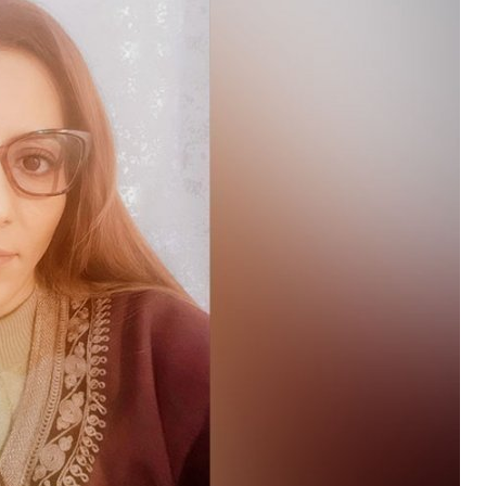
الوكالة اللبنانية للإعلام: يتعرض مرتفع علي الطاهر على أطراف بل
المنتخب الإيراني يحرز الميدالية الذهبية في الأولمبياد العالمي للذك
مصدر لبناني: واشنطن اقترحت قائمة بعدد من الدول ولم تعط بيروت 
عراقجي مخاطبا دول الجوار: لقد حان الوقت لأن نعتمد على أنفسنا وح
عراقجي: عندما يكون المسلمون متحدين ومتكاتفين فإنهم قادرون عل