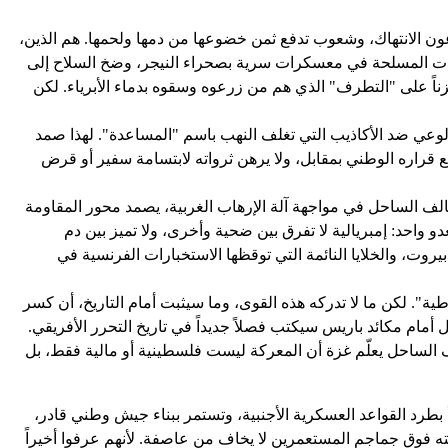
رّعون الانتهاك، وشعوب تدفع ثمن خضوعها من دمها ولحمها. هم الذين،
اعات المسلحة في معسكرات سرية بصحراء النيجر، وضخ السلاح إلى
ناً على "التطرف" الذي هم من زرعوه وسقوه بدماء الأبرياء. لكن
لوعي ضد الأكاذيب التي تغلف النهب باسم "المساعدة". لهذا صمد
 قراره الوطني بمقابل، ولا يرهن ثرواته لابتسامة سفير أو قرض
حالف الساحل في مواجهة آلة الإرهاب الغربية، يصمد محور المقاومة
 واحد: إمبريالية لا تفرق بين ضحية وأخرى، ولا تميز بين دم
وت، والخلايا النائمة التي توقظها الاستخبارات الفرنسية في
ة". لكن ما لا تدركه هذه القوى، وما سيثبت أمام التاريخ، أن كسر
أمام مكائد باريس سيكتب فصلاً جديداً في تاريخ التحرر الأفريقي.
الف الساحل يعلّم غزة أن المعركة ليست فلسطينية أو مالية فقط، بل
أ بطرد القواعد العسكرية الأجنبية، وتستمر ببناء جيش وطني قادر،
ته فوق جماجم المستعمرين لا يخاف من عاصفة. لأنهم عرفوا أخيراً