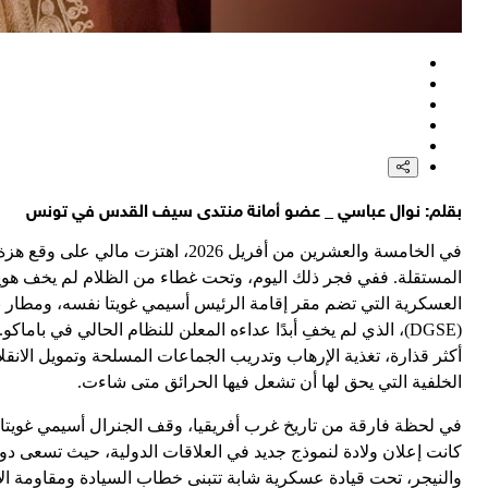
بقلم: نوال عباسي _ عضو أمانة منتدى سيف القدس في تونس
في الخامسة والعشرين من أفريل 6
المستقلة. ففي فجر ذلك اليوم، وتحت غطاء من الظلام لم يخف هوي
العسكرية التي تضم مقر إقامة الرئيس أسيمي غويتا نفسه، ومطار باما
(DGSE)، الذي لم يخفِ أبدًا عداءه المعلن للنظام الحالي في 
أكثر قذارة، تغذية الإرهاب وتدريب الجماعات المسلحة وتمويل الانقلابا
الخلفية التي يحق لها أن تشعل فيها الحرائق متى شاءت.
في لحظة فارقة من تاريخ غرب أفريقيا، وقف الجنرال أسيمي غويتا ل
كانت إعلان ولادة لنموذج جديد في العلاقات الدولية، حيث تسعى دو
والنيجر، تحت قيادة عسكرية شابة تتبنى خطاب السيادة ومقاومة الإ