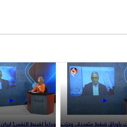
ك بأوراق ضغط متعددة.. وحزب
وداعاً لضبط النفس! إيران 