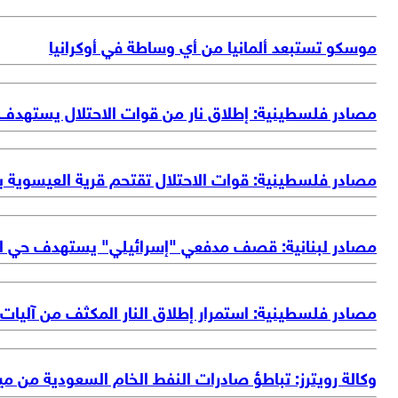
موسكو تستبعد ألمانيا من أي وساطة في أوكرانيا
مصادر فلسطينية: إطلاق نار من قوات الاحتلال يستهدف
مصادر فلسطينية: قوات الاحتلال تقتحم قرية العيسوية ب
مصادر لبنانية: قصف مدفعي "إسرائيلي" يستهدف حي ال
مصادر فلسطينية: استمرار إطلاق النار المكثف من آليا
وكالة رويترز: تباطؤ صادرات النفط الخام السعودية من مين