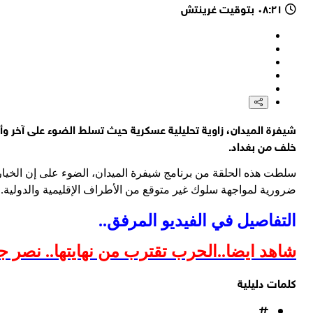
٠٨:٢١ بتوقيت غرينتش
وسائل إعلام لبنانية: قوات الاحتلال تلقي قنابل حارقة على بلدة الم
رضائي للسعوديين: صححوا سياساتكم حتى لا تضطروا إلى استجداء ا
عضو لجنة الأمن القومي في مجلس الشورى الإيراني إبراهيم رضائي يع
هيئة بث الاحتلال: هذه الإقالة وقعت في وقت سبق أن حدثت فيه إخفاقات 
خلف من بغداد.
سلطت هذه الحلقة من برنامج شيفرة الميدان، الضوء على إن الخيار ال
ضرورية لمواجهة سلوك غير متوقع من الأطراف الإقليمية والدولية.
التفاصيل في الفيديو المرفق..
شاهد ايضا..الحرب تقترب من نهايتها.. نصر 
كلمات دليلية