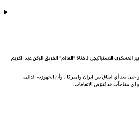
ن أن يعلموا أن الاتفاق الورقي لن يجلب لهم الأمن
لفات أبرزها أحداث 7 أكتوبر 2023
ى آخر وأبرز المستجدات والتطورات الميدانية خلال الـ24 الساعة الماضية، مع الخبير العسكري الاستراتيجي لـ قناة "العالم" الفريق الركن عبد الكريم
ى بعد أي اتفاق بين ايران واميركا ، وأن الجهوزية الدائمة
ي مفاجآت قد تُقوّض الاتفاقات.