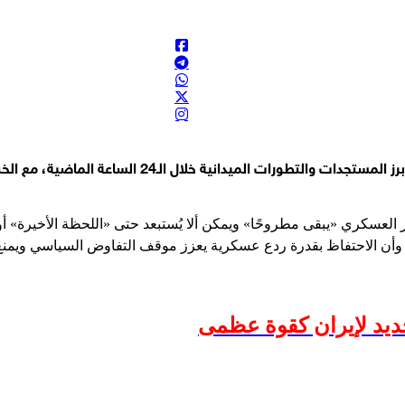
نصوري جنوبي البلاد
لأمن من الآخرين
لق على الاتفاق المعلن بين السعودية وتركيا وباكستان: على السعوديي
أكبر بالمنظمة فيما وُجهت للموساد خلال أكثر من عامين انتقادات في عدة م
شيفرة الميدان، زاوية تحليلية عسكرية حيث تسلط الضوء عل
عسكري «يبقى مطروحًا» ويمكن ألا يُستبعد حتى «اللحظة الأخيرة» أو حت
 وأن الاحتفاظ بقدرة ردع عسكرية يعزز موقف التفاوض السياسي ويمنع أ
جديد لإيران كقوة عظمى