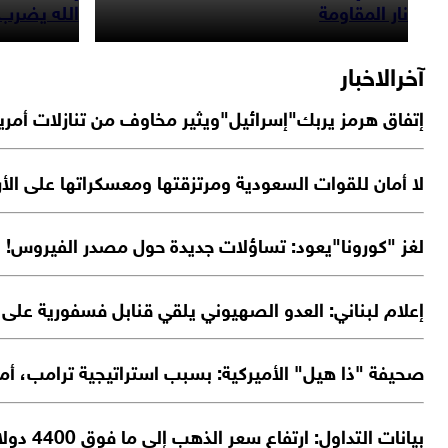
نار المقاومة
الله يضرب
آخرالاخبار
إتفاق هرمز يربك"إسرائيل"ويثير مخاوف من تنازلات أمريك
لا أمان للقوات السعودية ومرتزقتها ومعسكراتها على الأ
لغز "كورونا"يعود: تساؤلات جديدة حول مصدر الفيروس!
إعلام لبناني: العدو الصهيوني يلقي قنابل فسفورية على 
صحيفة "ذا هيل" الأميركية: بسبب استراتيجية ترامب، أم
بيانات التداول: ارتفاع سعر الذهب إلى ما فوق 4400 دولار للأونصة لأول مرة منذ 17 يونيو