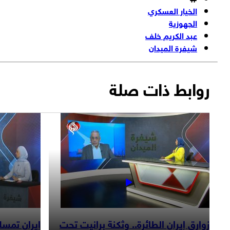
الخيار العسكري
الجهوزية
عبد الكريم خلف
شيفرة الميدان
روابط ذات صلة
زوارق إيران الطائرة.. وثكنة برانيت تحت
إيران تمس