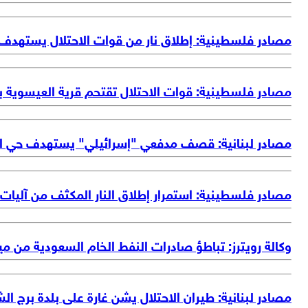
مصادر فلسطينية: إطلاق نار من قوات الاحتلال يستهدف
مصادر فلسطينية: قوات الاحتلال تقتحم قرية العيسوية ب
مصادر لبنانية: قصف مدفعي "إسرائيلي" يستهدف حي ال
مصادر فلسطينية: استمرار إطلاق النار المكثف من آليا
وكالة رويترز: تباطؤ صادرات النفط الخام السعودية من مين
مصادر لبنانية: طيران الاحتلال يشن غارة على بلدة برج ال