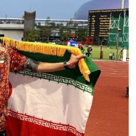
هيئة بث الاحتلال عن مصدر أمني: واشنطن أبلغت "إسرائيل" أن حزب
رئيس مجلس الشورى الإيراني: استخدام الترهيب والأخبار الكاذبة استر
صحيفة "غلوبس" العبرية: محكمة إيطالية تلغي صفقة لتزويد مطار ليو
اليمن: المجلس السياسي الأعلى: معادلة "الحصار بالحصار والتصعيد
اليمن: المجلس السياسي الأعلى: نبارك العملية النوعية الواسعة 