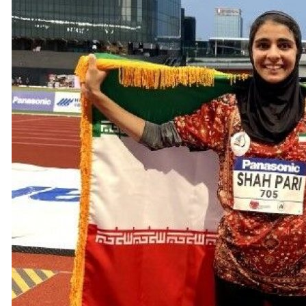
 الله لم يخرق وقف إطلاق النار أمس في مجدل زون
اتيجية فاشلة وعلى الطرف الآخر الاعتراف بالحقائق والوفاء بالتزاماته 
ناردو دا فينشي - فيوميتشينو بالعاصمة روما بنظام رادار "إسرائيلي"
 بالتصعيد" أصبحت معادلة ثابتة وراسخة
للقوات المسلحة اليمنية ضد تحشيدات النظام السعودي