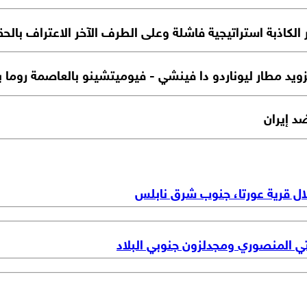
كاذبة استراتيجية فاشلة وعلى الطرف الآخر الاعتراف بالحقائ
د مطار ليوناردو دا فينشي - فيوميتشينو بالعاصمة روما بن
د إيران
ال قرية عورتا، جنوب شرق نابلس
تي المنصوري ومجدلزون جنوبي البلاد