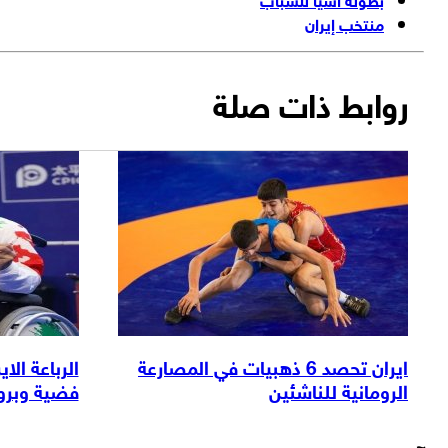
منتخب إيران
روابط ذات صلة
ايران تحصد 6 ذهبيات في المصارعة
الرباعة الا
الرومانية للناشئين
فضية وبرونز