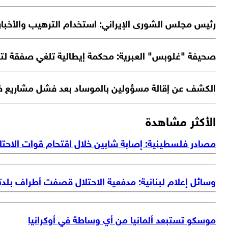
رئيس مجلس الشورى الإيراني: استخدام الترهيب والأخبار ال
صحيفة "غلوبس" العبرية: محكمة إيطالية تلغي صفقة لتزوي
الكشف عن إقالة مسؤولين بالموساد بعد فشل مشاريع ض
الأكثر مشاهدة
مصادر فلسطينية: إصابة شابين خلال اقتحام قوات الاحتل
وسائل إعلام لبنانية: مدفعية الاحتلال قصفت أطراف بلد
موسكو تستبعد ألمانيا من أي وساطة في أوكرانيا