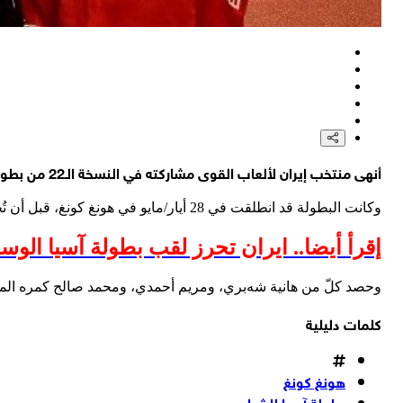
أنهى منتخب إيران لألعاب القوى مشاركته في النسخة الـ22 من بطولة آسيا للشباب، التي استضافتها هونغ كونغ عام 2026، بحصيلة بلغت ثلاث ميداليات فضية.
وكانت البطولة قد انطلقت في 28 أيار/مايو في هونغ كونغ، قبل أن تُختتم، مساء اليوم، بتتويج ثلاثة من ممثلي إيران بالميداليات الفضية.
إقرأ أيضا.. ايران تحرز لقب بطولة آسيا الو
وحصد كلّ من هانية شه‌بري، ومريم أحمدي، ومحمد صالح كمره الميد
كلمات دليلية
هونغ كونغ
بطولة آسيا للشباب