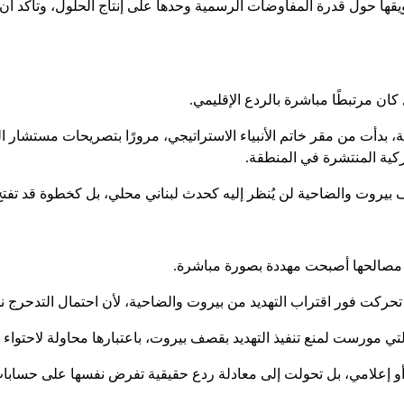
 حول قدرة المفاوضات الرسمية وحدها على إنتاج الحلول، وتأكد أن أي
كان مرتبطًا مباشرة بالردع الإقليمي.
بدأت من مقر خاتم الأنبياء الاستراتيجي، مرورًا بتصريحات مستشار ا
كية المنتشرة في المنطقة.
يروت والضاحية لن يُنظر إليه كحدث لبناني محلي، بل كخطوة قد تفتح أ
 أن مصالحها أصبحت مهددة بصورة مباشرة.
ركت فور اقتراب التهديد من بيروت والضاحية، لأن احتمال التدحرج نحو
تي مورست لمنع تنفيذ التهديد بقصف بيروت، باعتبارها محاولة لاحتواء
 إعلامي، بل تحولت إلى معادلة ردع حقيقية تفرض نفسها على حسابات ال