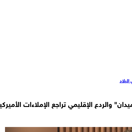
البلاد
ن" والردع الإقليمي تراجع الإملاءات الأميركي
 الأرض التي حاولت واشنطن تغييرها وفشلت
 إيران منتصرة