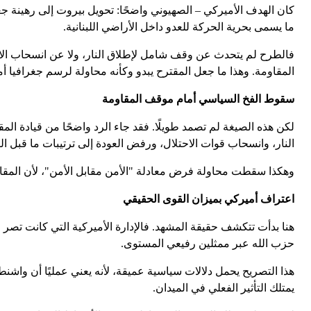
كان الهدف الأميركي – الصهيوني واضحًا: تحويل بيروت إلى رهينة ج
ما يسمى بحرية الحركة للعدو داخل الأراضي اللبنانية.
فالطرح لم يتحدث عن وقف شامل لإطلاق النار، ولا عن انسحاب الاحت
المقاومة. وهذا ما جعل المقترح يبدو وكأنه محاولة لرسم جغرافيا أم
سقوط الفخ السياسي أمام موقف المقاومة
لكن هذه الصيغة لم تصمد طويلًا. فقد جاء الرد واضحًا من قيادة 
النار، وانسحاب قوات الاحتلال، ورفض العودة إلى ترتيبات ما قبل الث
وهكذا سقطت محاولة فرض معادلة "الأمن مقابل الأمن"، لأن المقاومة نظ
اعتراف أميركي بميزان القوى الحقيقي
هنا بدأت تتكشف حقيقة المشهد. فالإدارة الأميركية التي كانت تصر
حزب الله عبر ممثلين رفيعي المستوى.
هذا التصريح يحمل دلالات سياسية عميقة، لأنه يعني عمليًا أن واش
يمتلك التأثير الفعلي في الميدان.