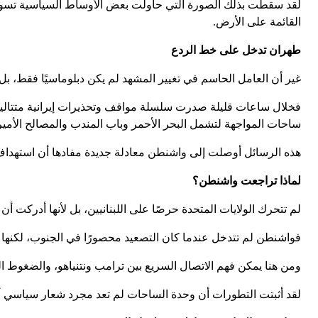
لقد سقطت بذلك الصورة التي حاولت بعض الأوساط السياسية تسويقها
القائمة على الأرض.
طهران تدخل على خط الردع
غير أن العامل الحاسم في تغيير المشهد لم يكن دبلوماسيًا فقط، بل 
فخلال ساعات قليلة صدرت سلسلة مواقف وتحذيرات إيرانية متتالية، 
ساحات المواجهة لتشمل البحر الأحمر وباب المندب والمصالح الأمير
هذه الرسائل أوصلت إلى واشنطن معادلة جديدة مفادها أن استهداف ب
لماذا تراجعت واشنطن؟
لم تتحرك الولايات المتحدة حرصًا على اللبنانيين، بل لأنها أدركت
فواشنطن لم تتدخل عندما كان التصعيد محصورًا في الجنوب، لكنها تح
ومن هنا يمكن فهم الاتصال السريع بين ترامب ونتنياهو، والضغوط ال
لقد أثبتت التطورات أن وحدة الساحات لم تعد مجرد شعار سياسي أو