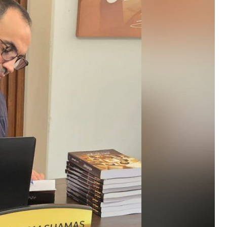
"التلغراف": الحرب التي خاضها ترامب ونتنياهو لإسقاط الجمهورية ا
صحيفة "التلغراف": الاتفاق المحتمل بين إيران وعُمان حول مضيق 
قوات الاحتلال الإسرائيلي تضرم النار فجر اليوم في منازل لبنانيين نا
الدفاع الروسية: استهداف 3 سفن تحمل شحنات عسكرية أوكرانية في البحر الأسود
ارتفاع حصيلة ضحايا إطلاق النار في مدرسة بمحافظة نونثابوري التايلاندية 