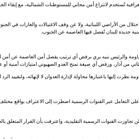
غرافية تُستخدم لانتزاع أمن مجاني للمستوطنات الشمالية، مع إبقاء 
لال من الأراضي اللبنانية، ولا عن وقف الاغتيالات والغارات في الجن
نية جديدة للبنان تُفصل فيها العاصمة عن الجنوب.
المقاومة والرئيس نبيه بري برفض أي ترتيب يفصل أمن العاصمة عن أم
اني من آذار، ورفض أي صيغة تمنح العدو الصهيوني امتيازات أمنية أو عس
رت إليها باعتبارها محاولة لإدارة العدوان لا لإنهائه، ولتقييد الرد ال
 على التعامل عبر القنوات الرسمية اضطرت إلى الاعتراف بواقع مختلف 
نطن تجاوزت القنوات الرسمية التقليدية، واعترفت بأن القرار المتعلق 