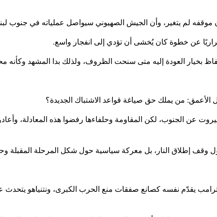
 أن موقفه لم يتغير، وأن الجيش الصهيوني سيواصل عملياته في جنوب ل
طراريًا عن خطوة كان يُخشى أن تؤدي إلى انفجار واسع.
حتفاظ بخيار العودة إليه متى سنحت الظروف، ولذلك بدا المشهد وكأنه مح
ل الأعمق: من يملك حق صياغة قواعد الاشتباك الجديدة؟
عن الجنوب، لكن المقاومة وحلفاءها رفضوا هذه المعادلة، وأعادوا ال
ل وقف إطلاق النار، بل معركة سياسية حول شكل المرحلة المقبلة وحدو
امب يقدّم نفسه كصانع صفقات منع الحرب الكبرى، ونتنياهو يتحدث عن 