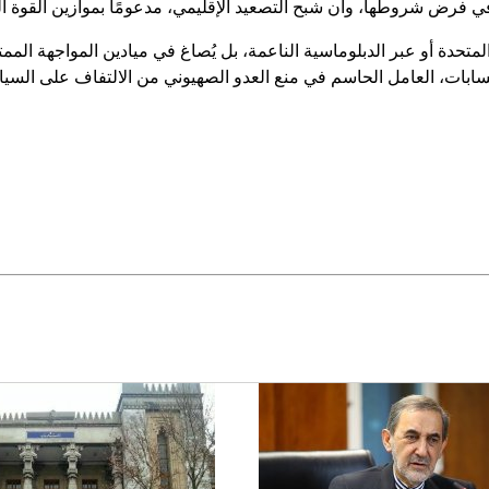
في فرض شروطها، وأن شبح التصعيد الإقليمي، مدعومًا بموازين القوة ال
المتحدة أو عبر الدبلوماسية الناعمة، بل يُصاغ في ميادين المواجهة الم
ابات، العامل الحاسم في منع العدو الصهيوني من الالتفاف على السياد