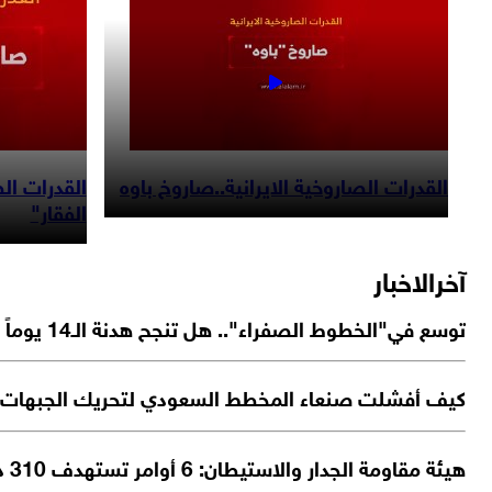
القدرات الصاروخية الايرانية..صاروخ باوه
القدرات الص
الفقار"
آخرالاخبار
توسع في"الخطوط الصفراء".. هل تنجح هدنة الـ14 يوماً في غزة؟
كيف أفشلت صنعاء المخطط السعودي لتحريك الجبهات
هيئة مقاومة الجدار والاستيطان: 6 أوامر تستهدف 310 دونمات في بلدات جنين، وتتركز على امتداد الأراضي بين يعبد وعرابة وصولًا إلى عجة وعنزة