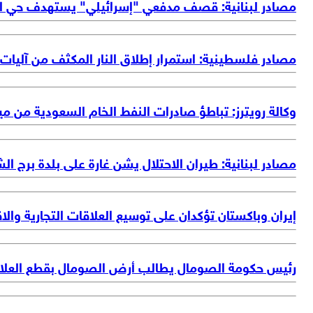
مصادر لبنانية: قصف مدفعي "إسرائيلي" يستهدف حي ال
مصادر فلسطينية: استمرار إطلاق النار المكثف من آليا
وكالة رويترز: تباطؤ صادرات النفط الخام السعودية من مين
مصادر لبنانية: طيران الاحتلال يشن غارة على بلدة برج ال
إيران وباكستان تؤكدان على توسيع العلاقات التجارية والا
رئيس حكومة الصومال يطالب أرض الصومال بقطع العلاقا