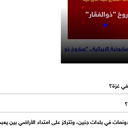
اروخية الإيرانية.. "صاروخ ذو
؟