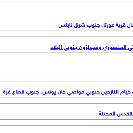
ال قرية عورتا، جنوب شرق نابلس
تي المنصوري ومجدلزون جنوبي البلاد
 خيام النازحين جنوبي مواصي خان يونس، جنوب قطاع غزة
القدس المحتلة