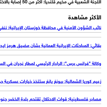
اللجنة الشعبية في مخيم قلنديا: أكثر من 50 إصابة بالاختناق جراء اقتحام الجيش الإسرائيلي
الأكثر مشاهدة
نائب الشؤون الأمنية في محافظة خوزستان الإيرانية: ننف
بقائي: المباحثات الإيرانية العمانية بشأن مضيق هرمز ايجا
وكالة "فرانس برس": الرادار الرئيسي لمطار نجران في ال
زعيم كوريا الشمالية: بيونغ يانغ ستتخذ خيارات عسكرية جدي
مصادر فلسطينية: قوات الاحتلال تقتحم بلدة الخضر جنو