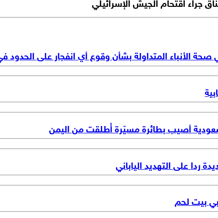
ي صحة الأنباء المتداولة بشأن وقوع أي انفجار على الحدود
بية
سعودية أصيب بطائرة مسيّرة أُطلقت من اليمن
دة ردا على التهديد الياباني
بي بيت لحم