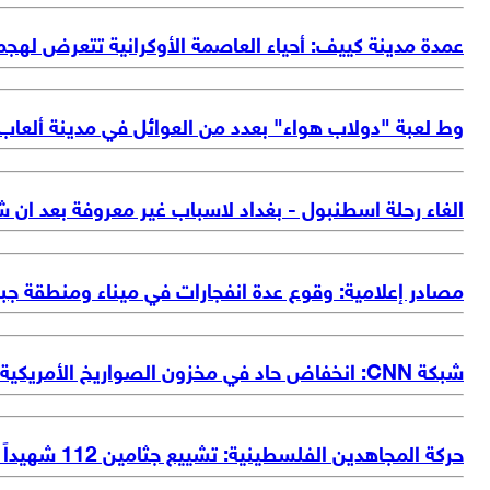
عمدة مدينة كييف: أحياء العاصمة الأوكرانية تتعرض لهجمة
وط لعبة "دولاب هواء" بعدد من العوائل في مدينة ألعاب 
الغاء رحلة اسطنبول - بغداد لاسباب غير معروفة بعد ان شهدت ت
مصادر إعلامية: وقوع عدة انفجارات في ميناء ومنطقة جب
شبكة CNN: انخفاض حاد في مخزون الصواريخ الأمريكية اثر الهجمات على ايران
حركة المجاهدين الفلسطينية: تشييع جثامين 112 شهيداً تم انتشالها من تحت الأنقاض بعد مرور 3 أعوام شاهدا على بشاعة ووحشية العدو الصهيوني