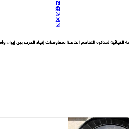
اجز قلنديا العسكري
 منازل إلى ثكنات عسكرية
ة النهائية لمذكرة التفاهم الخاصة بمفاوضات إنهاء الحرب بين إيران وأمر
وسلافي الروسية