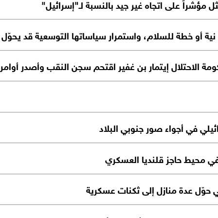
 مؤشراً على اتجاه غير جيد بالنسبة لـ"إسرائيل"
 نية أو خطة للسلام، واستمرار سياساتها التوسعية قد يحوّل ال
مة الاحتلال إيتمار بن غفير اقتحم سجن النقب وأصدر أوام
ائيلي في أجواء صور جنوبي البلاد
 في محيط حاجز قلنديا العسكري
ي حوّل عدة منازل إلى ثكنات عسكرية