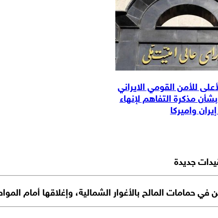
على للأمن القومي الايراني
بشأن مذكرة التفاهم لإنهاء
يران واميركا
 في حمامات المالح بالأغوار الشمالية، وإغلاقها أمام المو