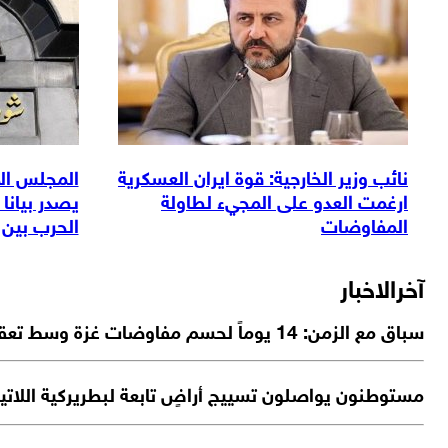
نائب وزير الخارجية: قوة ايران العسكرية
المجلس الأ
ارغمت العدو على المجيء لطاولة
يصدر بيانا 
المفاوضات
الحرب بين إ
آخرالاخبار
سباق مع الزمن: 14 يوماً لحسم مفاوضات غزة وسط تعقيدات جديدة
مستوطنون يواصلون تسييج أراضٍ تابعة لبطريركية اللاتين