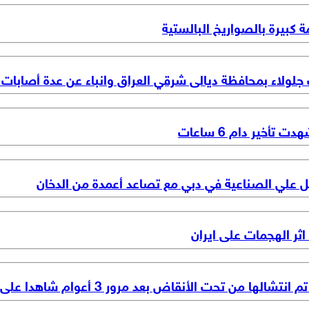
 كبيرة بالصواريخ البالستية
جلولاء بمحافظة ديالى شرقي العراق وانباء عن عدة أصابات ب
أخير دام 6 ساعات
ل علي الصناعية في دبي مع تصاعد أعمدة من الدخان