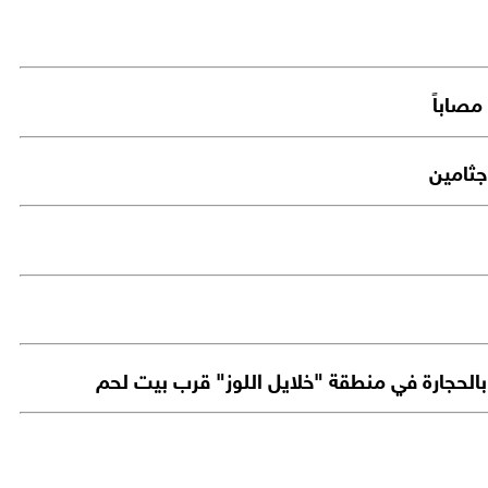
الحجارة في منطقة "خلايل اللوز" قرب بيت لحم