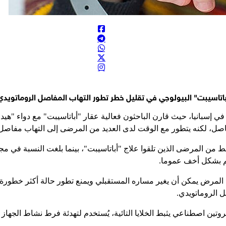
"أباتاسيبت" البيولوجي في تقليل خطر تطور التهاب المفاصل الروماتوي
 التي استمرت عامين، 70 مريضا من 14 مستشفى في إسبانيا، حيث قارن الباحثون فعالية عقار "أ
لمفاصل، لكنه يتطور مع الوقت لدى العديد من المرضى إلى التهاب مفاص
هم بشكل أخف عموما.
ن المرض يمكن أن يغير مساره المستقبلي ويمنع تطور حالة أكثر خطورة، 
ل الروماتويدي.
ل للمناعة يعمل كبروتين اصطناعي يثبط الخلايا التائية، يُستخدم لتهدئة فرط نشاط