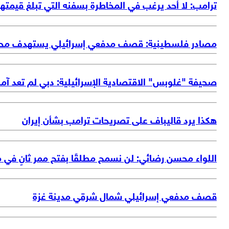
ترامب: لا أحد يرغب في المخاطرة بسفنه التي تبلغ قيم
مصادر فلسطينية: قصف مدفعي إسرائيلي يستهدف محي
صحيفة "غلوبس" الاقتصادية الإسرائيلية: دبي لم تعد آمنة
هكذا يرد قاليباف على تصريحات ترامب بشأن إيران
اللواء محسن رضائي: لن نسمح مطلقًا بفتح ممر ثانٍ في
قصف مدفعي إسرائيلي شمال شرقي مدينة غزة