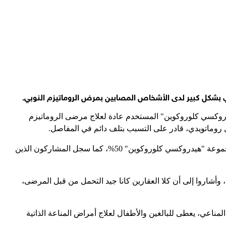
دي بشكل كبير لدى الأشخاص المصابين بمرض الروماتيزم النوبي.
باتاسيبت" مع دواء "هيدروكسي كلوروكوين" المستخدم عادة لعلاج مرضى الروماتيزم
ل روماتويدي، قادر على التسبب بتلف دائم في المفاصل.
وأظهرت النتائج أن التهاب المفاصل الروماتويدي تطور لدى 20% فقط من المرضى الذين تلقوا علاج "أباتاسيبت"، بينما بلغت النسبة في مجموعة "هيدروكسي كلوروكوين" 50%، كما سجل المشاركون الذين
وأشاروا إلى أن كلا العقارين كانا جيد التحمل من قبل المرضى،
 الجهاز المناعي، يعطى للبالغين والأطفال لعلاج أمراض المناعة الذاتية