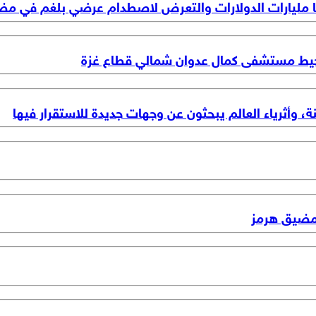
تها مليارات الدولارات والتعرض لاصطدام عرضي بلغم في م
ط مستشفى كمال عدوان شمالي قطاع غزة
، وأثرياء العالم يبحثون عن وجهات جديدة للاستقرار فيها
 مضيق هرمز