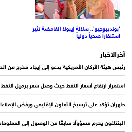
'بونديبوجيو'.. سلالة إيبولا الغامضة تثير
استنفاراً صحياً دولياً
آخرالاخبار
رئيس هيئة الأركان الأمريكية يدعو إلى إيجاد مخرج من الح
استمرار ارتفاع أسعار النفط حيث وصل سعر برميل النفط الواحد 
طهران تؤكد على ترسيخ التعاون الإقليمي ورفض الإملاءا
البنتاغون يحرم مسؤولًا سابقًا من الوصول إلى المعلوما