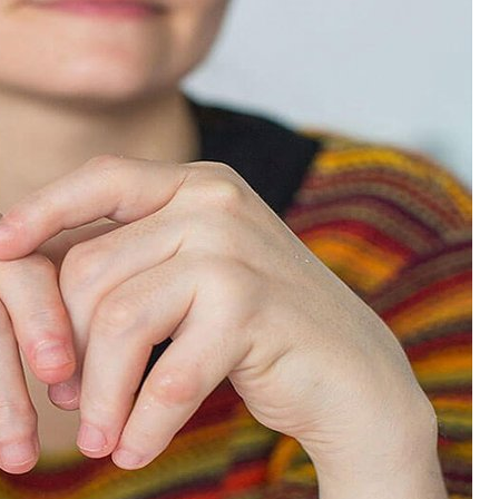
الهلال الأحمر الفلسطيني: إصابة ضابطي إسعاف جراء هجوم للمستوط
صفارات الإنذار في أوفاريم بالضفة الغربية خشية عملية تسلل
تحليق للطيران الحربي الإسرائيلي على علو منخفض في أجواء القطاع
رويترز عن مصفاة الزاوية الليبية: مسيرة أصابت أمس خزانا ما أدى
أكثر من 1059 مستوطنًا اقتحموا المسجد الأقصى المبارك خلال الأسبوع الماضي