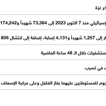
 غزة
شهيداً و174,242 مصاباً
 806 جثامين
بب في تسرب
وم للمستوطنين عليهما بغاز الفلفل وعلى مركبة الإسعاف ب