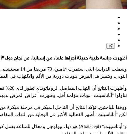
أظهرت دراسة طبية حديثة أجراها علماء من إسبانيا، عن نجاح دواء 
وشملت الدراسة
النوبي، ويتميز هذا المرض بنوبات دورية من الألم والالتهاب في ا
تناولوا "أباتاسيبت" نوبات مؤلمة أقل، وظهرت أعراض المرض لدي
ووفقا للباحثين، تؤكد النتائج أن التدخل المبكر في مرحلة مبكرة م
لكن "أباتاسيبت" أظهر الفعالية الأكبر في الوقاية من التهاب المفاص
و"أباتاسيبت" (Abatacept) هو دواء بيولوجي ومعدّ
وتقليل الألم والتورم وتلف المفاصل.