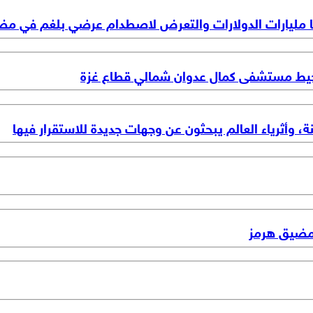
تها مليارات الدولارات والتعرض لاصطدام عرضي بلغم في م
ط مستشفى كمال عدوان شمالي قطاع غزة
، وأثرياء العالم يبحثون عن وجهات جديدة للاستقرار فيها
 مضيق هرمز