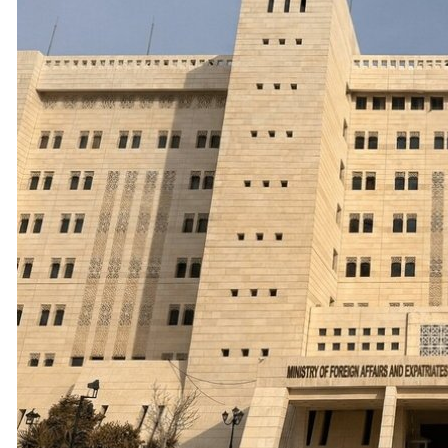
اباً
نين عليهما بغاز الفلفل وعلى مركبة الإسعاف بالحجارة في منطقة "خل