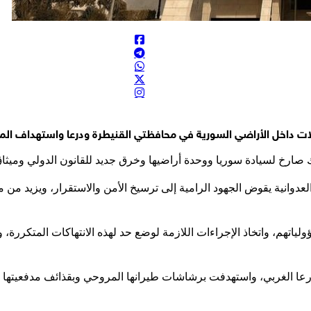
وغلات داخل الأراضي السورية في محافظتي القنيطرة ودرعا واستهداف ال
صارخ لسيادة سوريا ووحدة أراضيها وخرق جديد للقانون الدولي وميثاق الأ
عدوانية يقوض الجهود الرامية إلى ترسيخ الأمن والاستقرار، ويزيد من م
لياتهم، واتخاذ الإجراءات اللازمة لوضع حد لهذه الانتهاكات المتكررة
رعا الغربي، واستهدفت برشاشات طيرانها المروحي وبقذائف مدفعيتها ا