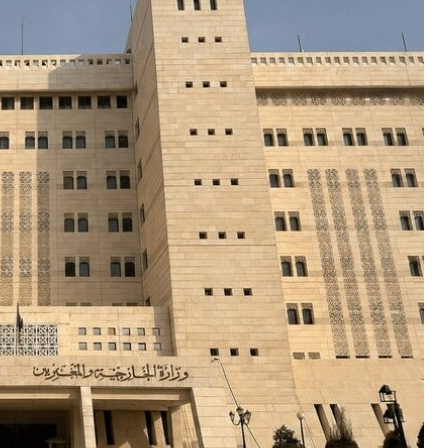
قصف مدفعي يستهدف شرقي مخيم المغازي وسط قطاع غزة
وزارة الصحة في غزة: ارتفاع الحصيلة التراكمية للعدوان الإسرائيلي منذ 7 أكتوبر 2023 إلى 73,384 شهيداً و174,242 مص
وزارة الصحة في غزة: ارتفاع الحصيلة منذ وقف إطلاق النار إلى 1,257 شهيداً و4,131 إصابة، إضافة إلى انتشال 806 جثامين
وزارة الصحة في غزة: وصول شهيدين و6 إصابات إلى المستشفيات خلال الـ 48 ساعة الماضية
الهلال الأحمر الفلسطيني: إصابة ضابطي إسعاف جراء هجوم للمستوط