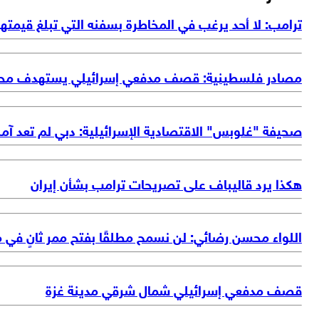
ترامب: لا أحد يرغب في المخاطرة بسفنه التي تبلغ قيم
مصادر فلسطينية: قصف مدفعي إسرائيلي يستهدف محي
صحيفة "غلوبس" الاقتصادية الإسرائيلية: دبي لم تعد آمنة
هكذا يرد قاليباف على تصريحات ترامب بشأن إيران
اللواء محسن رضائي: لن نسمح مطلقًا بفتح ممر ثانٍ في
قصف مدفعي إسرائيلي شمال شرقي مدينة غزة