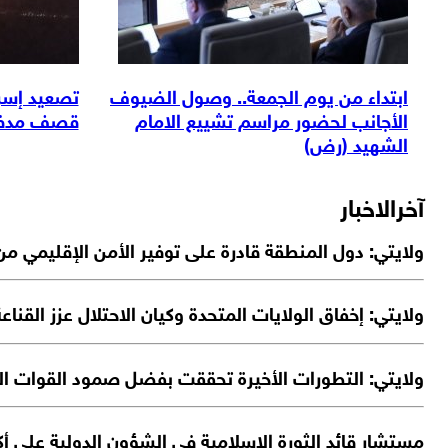
ابتداء من يوم الجمعة.. وصول الضيوف
تصعيد إسرا
الأجانب لحضور مراسم تشييع الامام
قصف مدفعي
الشهيد (رض)
آخرالاخبار
ولايتي: دول المنطقة قادرة على توفير الأمن الإقليمي من خ
ولايتي: إخفاق الولايات المتحدة وكيان الاحتلال عزز القنا
ولايتي: التطورات الأخيرة تحققت بفضل صمود القوات الم
مستشار قائد الثورة الإسلامية في الشؤون الدولية علي أكب