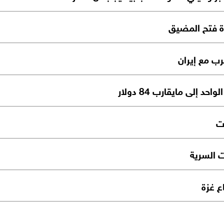
ة فتح المضيق
رب مع إيران
إلى مايقارب 84 دولار
ت
ت السرية
 غزة