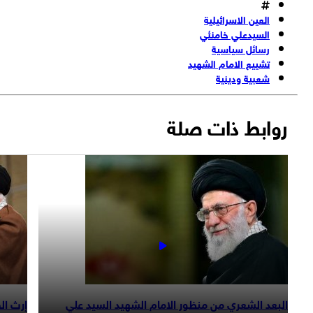
العين الاسرائيلية
السيدعلي خامنئي
رسائل سياسية
تشييع الامام الشهيد
شعبية ودينية
روابط ذات صلة
البعد الشعري من منظور الامام الشهيد السيد علي
إرث القائد 