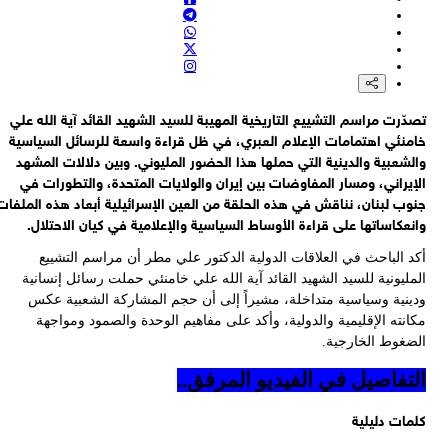
اعة جيش الاحتلال: هذا القرار صدر قبل أسبوعين بالتزامن مع المصادقة
ى إدخال قوات دولية إلى غزة
عة جيش الإحتلال: نتنياهو وكاتس وافقا على بدء أعمال إعادة الإعمار في
ق رفح
القناة 15 العبرية: "إسرائيل" تدرس إمكانية أن تتولى سويسرا مهمة الإشراف
ى مناطق التجربة في لبنان
ّرت مراسم التشييع التاريخية المهيبة للسيد الشهيد القائد آية الله علي
لاق نار كثيف جدًا من جيش الاحتلال بالقرب من دوار بني سهيلا شرق
منئي اهتمامات الإعلام العبري، في ظل قراءة واسعة للرسائل السياسية
نة خانيونس، باتجاه منازل وخيام الأهالي
لشعبية والدينية التي حملها هذا الحضور المليوني. وبين دلالات المشهد
إيراني، ومسار المفاوضات بين إيران والولايات المتحدة، والتطورات في
وب لبنان، نناقش في هذه الحلقة من العين الإسرائيلية أبعاد هذه الملفات
عكاساتها على قراءة الأوساط السياسية والإعلامية في كيان الاحتلال.
د الباحث في العلاقات الدولية الدكتور علي مطر أن مراسم التشييع
ليونية للسيد الشهيد القائد آية الله علي خامنئي حملت رسائل إنسانية
ينية وسياسية متداخلة، مشيراً إلى أن حجم المشاركة الشعبية عكس
انته الإقليمية والدولية، وأكد على مفاهيم الوحدة والصمود ومواجهة
ضغوط الخارجية.
تفاصيل في الفيديو المرفق..
مات دليلية