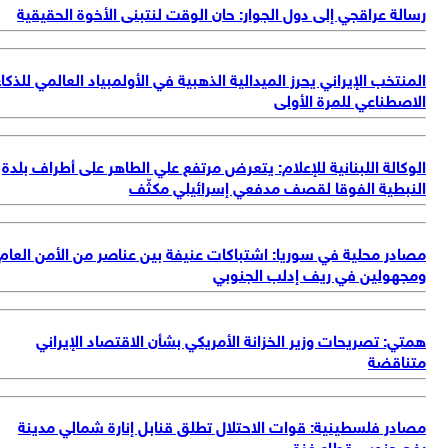
الة عراقجي إلى دول الجوار: حان الوقت لنتبنى الأخوة الحقيقية
منتخب الإيراني يحرز الميدالية الذهبية في الأولمبياد العالمي للذكاء
اصطناعي للمرة الأولى
وكالة اللبنانية للإعلام: يتعرض مرتفع علي الطاهر على أطراف بلدة
نبطية الفوقا لقصف مدفعي إسرائيلي مكثّف
ادر محلية في سوريا: اشتباكات عنيفة بين عناصر من الأمن العام
جهولين في ريف إدلب الجنوبي
تي: تصريحات وزير الخزانة الأمريكي بشأن الاقتصاد الإيراني
ناقضة
ادر فلسطينية: قوات الاحتلال تطلق قنابل إنارة شمالي مدينة
ح جنوبي قطاع غزة