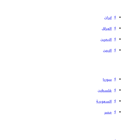
إیران
العراق
البحرین
الیمن
سوریا
فلسطین
السعودية
مصر