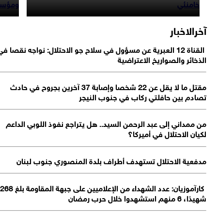
خامنئي
ومؤسسات ا
رالاخبار
القناة 12 العبرية عن مسؤول في سلاح جو الاحتلال: نواجه نقصا في
ذخائر والصواريخ الاعتراضية
مقتل ما لا يقل عن 22 شخصا وإصابة 37 آخرين بجروح في حادث
ادم بين حافلتي ركاب في جنوب النيجر
 ممداني إلى عبد الرحمن السيد.. هل يتراجع نفوذ اللوبي الداعم
يان الاحتلال في أميركا؟
فعية الاحتلال تستهدف أطراف بلدة المنصوري جنوب لبنان
كارآموزيان: عدد الشهداء من الإعلاميين على جبهة المقاومة بلغ 268
 منهم استشهدوا خلال حرب رمضان