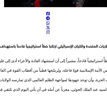
ات المتحدة والكيان الإسرائيلي ارتكبا خطأً استراتيجياً فادحاً باستهدا
ً استراتيجياً فادحاً، مشيراً إلى أن استشهاد القادة والأعزاء أدى إلى غ
لأمة الإسلامية قوةً فاعلة، ويُرسّخها قطباً من أقطاب القوة في العال
ة، وأن توحد جهودها لمواجهة الظلم العالمي الذي تمارسه الولايات ا
 السيد عبد الملك الحوثي، معرباً عن أمله في أن يأتي اليوم الذي تلتق