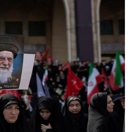
نائب رئيس البرلمان الإيراني حاجي بابائي: مجلس الشورى الإسلامي
سي إن إن: حرب ترامب ضد إيران قضت على تفوق الجمهوريين التقل
وزارة الصحة في غزة: ارتفاع حصيلة العدوان منذ وقف إطلاق النار إلى 1,258 شهيداً و4,138 إصابة، إضافة إلى انتشال 807 جثا
وزارة الصحة في غزة: ارتفاع الحصيلة التراكمية للعدوان الإسرائيلي منذ 7 أكتوبر 2023 إلى 73,386 شهيداً و174,250 مص