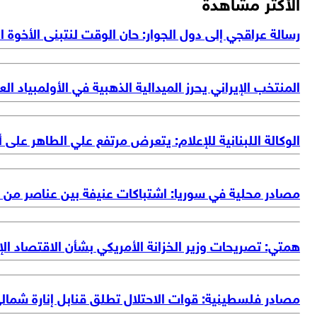
الأكثر مشاهدة
رسالة عراقجي إلى دول الجوار: حان الوقت لنتبنى الأخوة ا
المنتخب الإيراني يحرز الميدالية الذهبية في الأولمبياد ال
الوكالة اللبنانية للإعلام: يتعرض مرتفع علي الطاهر عل
مصادر محلية في سوريا: اشتباكات عنيفة بين عناصر من 
همتي: تصريحات وزير الخزانة الأمريكي بشأن الاقتصاد الإ
مصادر فلسطينية: قوات الاحتلال تطلق قنابل إنارة شمال