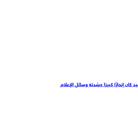
ن إنجازًا كبيرًا جسّدته وسائل الإعلام
ن الدولي عندما يتعلق الأمر بالفلسطينيين، فما فائدته في الأزمات
ب الإيراني وللأحرار في العالم