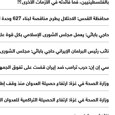
بالفلسطينيين، فما فائدته في الأزمات الأخرى؟!
محافظة القدس: الاحتلال يطرح مناقصة لبناء 627 وحدة استيطانية جديدة على أراضي بلدة كفر عقب شمالي القدس المحتلة
حاجي بابائي: يعمل مجلس الشورى الإسلامي بكل قوة على إ
نائب رئيس البرلمان الإيراني حاجي بابائي: مجلس الشور
سي إن إن: حرب ترامب ضد إيران قضت على تفوق الجمهور
وزارة الصحة في غزة: ارتفاع حصيلة العدوان منذ وقف إطلاق النار إلى 1,258 شهيداً و4,138 إصابة، إضافة 
وزارة الصحة في غزة: ارتفاع الحصيلة التراكمية للعدوان الإسرائيلي منذ 7 أكتوبر 2023 إلى 73,386 