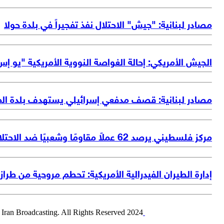
مصادر لبنانية: "جيش" الاحتلال نفذ تفجيراً في بلدة حولا
الجيش الأمريكي: إحالة الغواصة النووية الأمريكية "يو إس إس سان خوان" إل
مصادر لبنانية: قصف مدفعي إسرائيلي يستهدف بلدة الم
مركز فلسطيني يرصد 62 عملاً مقاومًا وشعبيًا ضد الاحتلال في الضفة
إدارة الطيران الفيدرالية الأمريكية: تحطم مروحية من طراز سيكورسكي إس-64 على متنها شخص
2024 Alalam News Network. Islamic Republic of Iran Broadcasting. All Rights Reserved.