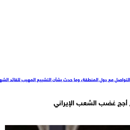
لتواصل مع دول المنطقة، وما حدث بشأن التشييع المهيب للقائد الشهيد كا
 كانت مظهراً نادراً من مظاهر التضامن
ح أجج غضب الشعب الإيراني
ينية تتعلق بمستقبل حقوق الإنسان عالميًا، فإذا أمكن التخلي عن القانو
ر قانون يؤكد حق السيادة للجمهورية الإسلامية، ويصون هذا الحق للشع