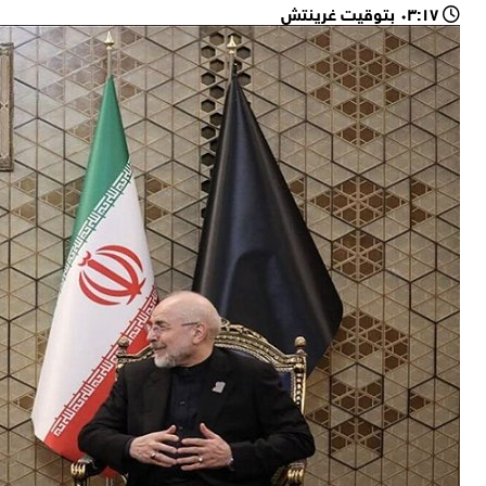
٠٣:١٧ بتوقيت غرينتش
ترامب: لا أحد يرغب في المخاطرة بسفنه التي تبلغ قيمتها مليار
هيئة بث الاحتلال عن مصدر أمني: واشنطن أبلغت "إسرائيل" أن حزب
رئيس مجلس الشورى الإيراني: استخدام الترهيب والأخبار الكاذبة استر
صحيفة "غلوبس" العبرية: محكمة إيطالية تلغي صفقة لتزويد مطار ليو
اليمن: المجلس السياسي الأعلى: معادلة "الحصار بالحصار والتصعيد