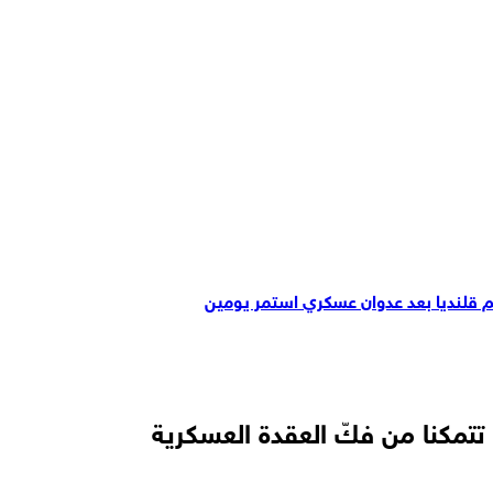
 قلنديا بعد عدوان عسكري استمر يومين
تتمكنا من فكّ العقدة العسكرية
العالم يبحثون عن وجهات جديدة للاستقرار فيها
 كمال عدوان شمالي قطاع غزة