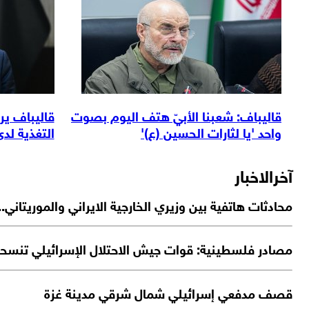
قاليباف: شعبنا الأبيّ هتف الیوم بصوت
قاليباف یر
واحد 'يا لثارات الحسين (ع)'
التغذية لدى 40 مليون أمري
آخرالاخبار
محادثات هاتفية بين وزيري الخارجية الايراني والموريتاني..
مصادر فلسطينية: قوات جيش الاحتلال الإسرائيلي تنسح
قصف مدفعي إسرائيلي شمال شرقي مدينة غزة