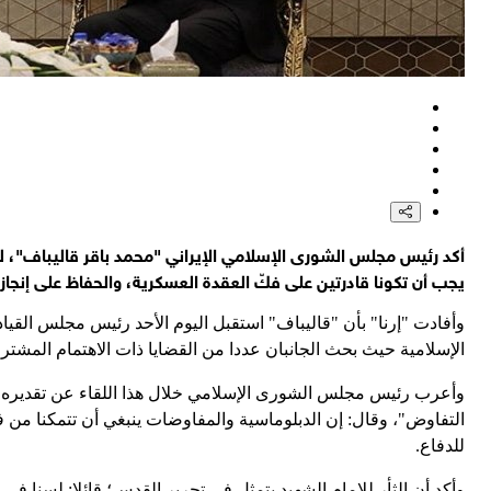
أكد رئيس مجلس الشورى الإسلامي الإيراني "محمد باقر قاليباف"،
يجب أن تكونا قادرتين على فكّ العقدة العسكرية، والحفاظ على إنجازا
وأفادت "إرنا" بأن "قاليباف" استقبل اليوم الأحد رئيس مجلس الق
الإسلامية حيث بحث الجانبان عددا من القضايا ذات الاهتمام المشتر
وأعرب رئيس مجلس الشورى الإسلامي خلال هذا اللقاء عن تقديره لح
التفاوض"، وقال: إن الدبلوماسية والمفاوضات ينبغي أن تتمكنا من ف
للدفاع.
وأكد أن الثأر للإمام الشهيد يتمثل في تحرير القدس؛ قائلا: لسنا ف