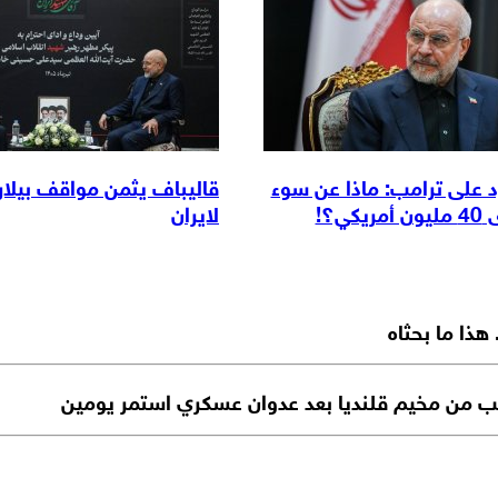
د على ترامب: ماذا عن سوء
قاليباف يثمن مواقف بيلار
كي؟!
لايران
 هذا ما بحثاه
ب من مخيم قلنديا بعد عدوان عسكري استمر يومين