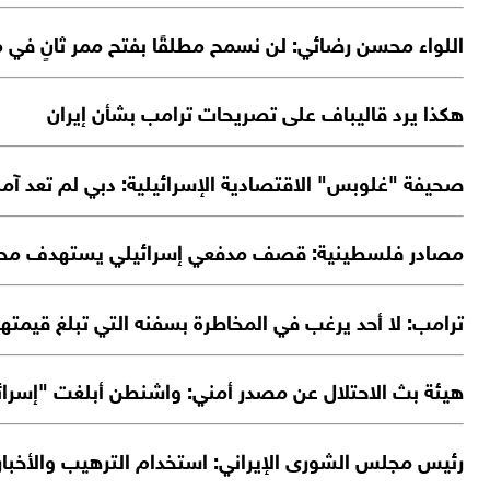
اللواء محسن رضائي: لن نسمح مطلقًا بفتح ممر ثانٍ في
هكذا يرد قاليباف على تصريحات ترامب بشأن إيران
صحيفة "غلوبس" الاقتصادية الإسرائيلية: دبي لم تعد آمنة
مصادر فلسطينية: قصف مدفعي إسرائيلي يستهدف محي
ترامب: لا أحد يرغب في المخاطرة بسفنه التي تبلغ قيم
هيئة بث الاحتلال عن مصدر أمني: واشنطن أبلغت "إسرائ
رئيس مجلس الشورى الإيراني: استخدام الترهيب والأخبار ال