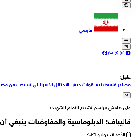
فارسي
عاجل:
مصادر فلسطينية: قوات جيش الاحتلال الإسرائيلي تنسحب من مخيم
قصف مدفعي إسرائيلي شمال شرقي مدينة غزة
على هامش مراسم تشييع الامام الشهيد؛
اللواء محسن رضائي: لن نسمح مطلقًا بفتح ممر ثانٍ في مضيق هرمز
قاليباف: الدبلوماسية والمفاوضات ينبغي أن 
صحيفة "غلوبس" الاقتصادية الإسرائيلية: دبي لم تعد آمنة، وأثرياء 
مصادر فلسطينية: قصف مدفعي إسرائيلي يستهدف محيط مستشفى
الأحد ٠٥ يوليو ٢٠٢٦