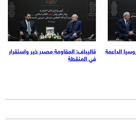
وسيا الداعمة
قاليباف: المقاومة مصدر خير واستقرار
في المنقطة