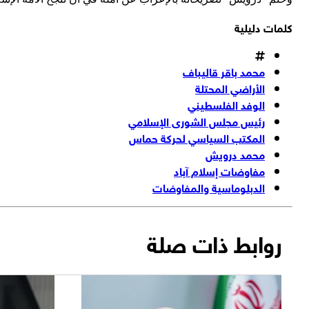
كلمات دليلية
محمد باقر قاليباف
الأراضي المحتلة
الوفد الفلسطيني
رئيس مجلس الشورى الإسلامي
المكتب السياسي لحركة حماس
محمد درويش
مفاوضات إسلام آباد
الدبلوماسية والمفاوضات
روابط ذات صلة