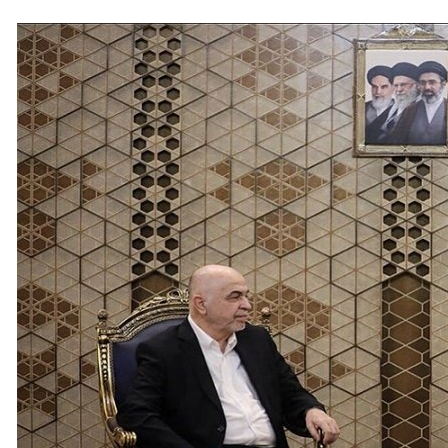
ات الدولارات والتعرض لاصطدام عرضي بلغم في مضيق هرمز
 الله لم يخرق وقف إطلاق النار أمس في مجدل زون
اتيجية فاشلة وعلى الطرف الآخر الاعتراف بالحقائق والوفاء بالتزاماته 
ناردو دا فينشي - فيوميتشينو بالعاصمة روما بنظام رادار "إسرائيلي"
 بالتصعيد" أصبحت معادلة ثابتة وراسخة