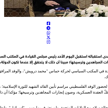
 لدى استقباله استقبل اليوم الأحد رئيس مجلس القيادة في المكتب ا
ت المجاهدين وترسيخها؛ مبينا أن ذلك لا يتحقق إلا عندما تكون الدولة، 
يادة في المكتب السياسي لحركة حماس "محمد درويش"، والوفد المرافق 
ك.
ضور الوفد الفلسطيني مراسم تأبين القائد الشهيد للثورة الإسلامية
كّ العقدة العسكرية، وصون إنجازات المجاهدين وترسيخها؛ مؤكدا أن ذلك 
ي حالة سلام مع الولايات المتحدة، ولن نعترف بما يسمى "إسرائيل". وانط