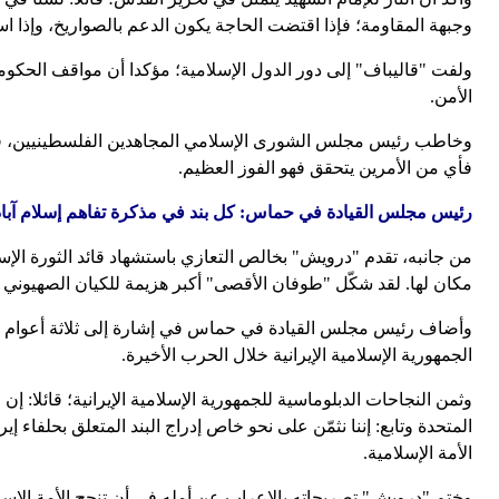
وجبهة المقاومة؛ فإذا اقتضت الحاجة يكون الدعم بالصواريخ، وإذا
ولفت "قاليباف" إلى دور الدول الإسلامية؛ مؤكدا أن مواقف الحكومات 
الأمن.
وخاطب رئيس مجلس الشورى الإسلامي المجاهدين الفلسطينيين، قائلا
فأي من الأمرين يتحقق فهو الفوز العظيم.
رئيس مجلس القيادة في حماس: كل بند في مذكرة تفاهم إسلام آباد ي
من جانبه، تقدم "درويش" بخالص التعازي باستشهاد قائد الثورة الإسل
مكان لها. لقد شكّل "طوفان الأقصى" أكبر هزيمة للكيان الصهيوني 
وأضاف رئيس مجلس القيادة في حماس في إشارة إلى ثلاثة أعوام من 
الجمهورية الإسلامية الإيرانية خلال الحرب الأخيرة.
وثمن النجاحات الدبلوماسية للجمهورية الإسلامية الإيرانية؛ قائلا: إن
المتحدة وتابع: إننا نثمّن على نحو خاص إدراج البند المتعلق بحلفا
الأمة الإسلامية.
وختم "درويش" تصريحاته بالإعراب عن أمله في أن تنجح الأمة الإسل