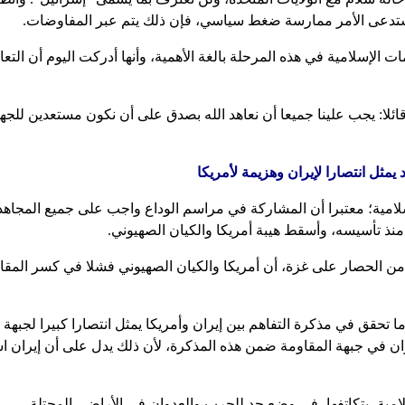
 استدعى الأمر ممارسة ضغط سياسي، فإن ذلك يتم عبر المفاوضات.
الإسلامية في هذه المرحلة بالغة الأهمية، وأنها أدركت اليوم أن التعاو
: يجب علينا جميعا أن نعاهد الله بصدق على أن نكون مستعدين للجها
مثل انتصارا لإيران وهزيمة لأمريكا
امية؛ معتبرا أن المشاركة في مراسم الوداع واجب على جميع المجاهدين، و
منذ تأسيسه، وأسقط هيبة أمريكا والكيان الصهيوني.
الحصار على غزة، أن أمريكا والكيان الصهيوني فشلا في كسر المقاومة
 ما تحقق في مذكرة التفاهم بين إيران وأمريكا يمثل انتصارا كبيرا لجبهة 
ء إيران في جبهة المقاومة ضمن هذه المذكرة، لأن ذلك يدل على أن إيران
امية، بتكاتفها، في وضع حد للحرب والعدوان في الأراضي المحتلة.