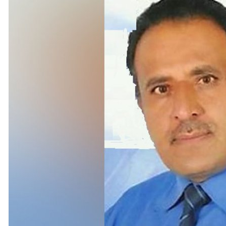
شمالي أعقبها الطيران الحربي بغارة رابعة على الموقع نفسه ما أدى إلى
في البحر الأسود جنوب وشرق أوديسا
28، والرقيب أول احتياط تمير فكنين
 شخص
إلى مخيم قلنديا فجرا وطالبتهم بالمغادرة