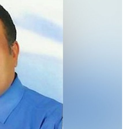
طيران الاحتلال المسيّر شنّ ثلاث غارات على حي الملعب في البرج ال
وزارة الدفاع الروسية: استهداف سفينتين تحملان شحنات عسكرية 
جيش الاحتلال سمح بالإعلان عن مقتل الرائد احتياط هارئيل بيرنستوك، قائد سرية في الكتيبة 55
منظمة الصحة العالمية: أسرع تفشٍّ لوباء الإيبولا في العالم يودي بحياة 1700
الهلال الأحمر الفلسطيني: قوات الاحتلال منعت طواقمنا من الدخول 