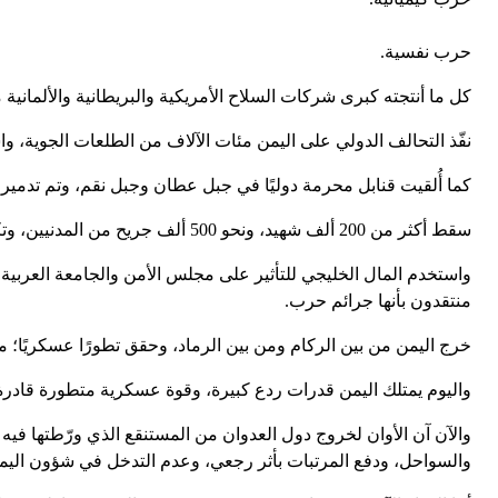
حرب نفسية.
كل ما أنتجته كبرى شركات السلاح الأمريكية والبريطانية والألمانية
نفّذ التحالف الدولي على اليمن مئات الآلاف من الطلعات الجوية،
كما أُلقيت قنابل محرمة دوليًا في جبل عطان وجبل نقم، وتم تدمير ا
سقط أكثر من 200 ألف شهيد، ونحو 500 ألف جريح من المدنيين، وتكبد الاقتصاد الوطني خسائر تُقدّر بـ700 مليار دولار.
واستخدم المال الخليجي للتأثير على مجلس الأمن والجامعة العربية
منتقدون بأنها جرائم حرب.
خرج اليمن من بين الركام ومن بين الرماد، وحقق تطورًا عسكريًا؛ م
واليوم يمتلك اليمن قدرات ردع كبيرة، وقوة عسكرية متطورة قادرة
والآن آن الأوان لخروج دول العدوان من المستنقع الذي ورّطتها فيه
والسواحل، ودفع المرتبات بأثر رجعي، وعدم التدخل في شؤون اليمن،