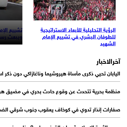
الرؤية التحليلية للأبعاد الاستراتيجية
تشييع الإما
للطوفان البشري في تشييع الإمام
ويبعث رسائ
الشهيد
آخرالاخبار
اليابان تحيي ذكرى مأساة هيروشيما وناغازاكي دون ذكر ا
منظمة بحرية تتحدث عن وقوع حادث بحري في مضيق هر
صفارات إنذار تدوي في كوخاف يعقوب جنوب شرقي الضفة
حرس الثورة الإسلا