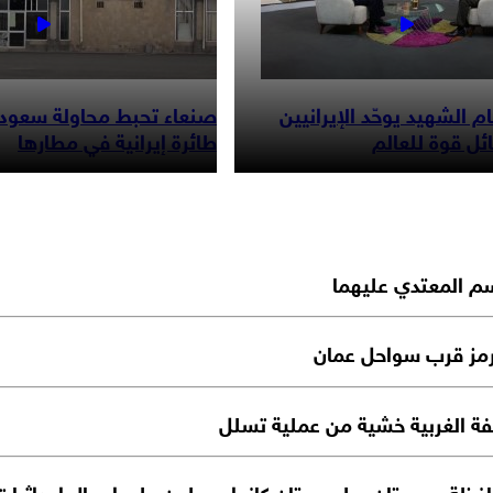
م الشهيد يوحّد الإيرانيين
صنعاء تحبط محاولة سعودي
ل قوة للعالم
طائرة إيرانية في مطارها
سم المعتدي عليهما
مز قرب سواحل عمان
 الغربية خشية من عملية تسلل
مية يعلن القبض على 8 عناصر في محافظة سيستان وبلوجستان كانوا يعملون على