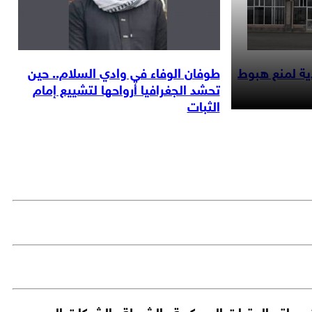
ة لمنع هبوط
طوفان الوفاء في وادي السلام.. حين
تحشد الجغرافيا أرواحها لتشييع إمام
الثبات
 إرسال إحداثيات مواقع المقرات العسكرية والشرطة والشركات إلى