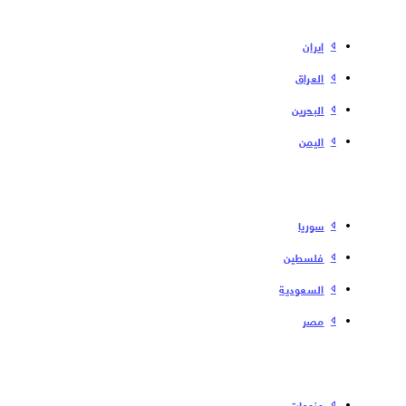
إیران
العراق
البحرین
الیمن
سوریا
فلسطین
السعودية
مصر
منوعات