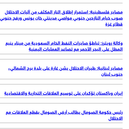
مصادر فلسطينية: استمرار إطلاق النار المكثف من آليات الاحتلال
صوب خيام النازحين جنوبي مواصي مدينتي خان يونس ورفح جنوبي
قطاع غزة
وكالة رويترز: تباطؤ صادرات النفط الخام السعودية من ميناء ينبع
المطل على البحر الأحمر مع تصاعد العمليات اليمنية
مصادر لبنانية: طيران الاحتلال يشن غارة على بلدة برج الشمالي،
جنوب لبنان
إيران وباكستان تؤكدان على توسيع العلاقات التجارية والاقتصادية
رئيس حكومة الصومال يطالب أرض الصومال بقطع العلاقات مع
الاحتلال