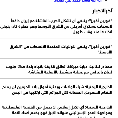
آخرالاخبار
"فورين أفيرز": ينبغي أن تشكل الحرب الفاشلة مع إيران دافعاً
لانسحاب عسكري أمريكي من الشرق الأوسط وهو خطوة كان ينبغي
اتخاذها منذ وقت طويل
"فورين أفيرز": ينبغي للولايات المتحدة الانسحاب من "الشرق
الأوسط"
مصادر لبنانية: دبابة ميركافا تطلق قذيفة باتجاه بلدة حداثا جنوب
لبنان بالتزامن مع عملية تمشيط بالأسلحة الرشاشة
الخارجية اليمنية: شراء الولاءات وبعثرة أموال بلاد الحرمين لن يمنح
النظام السعودي الحصانة لكل الجرائم التي ارتكبها في اليمن
الخارجية اليمنية: أي تكتل إسلامي لا يجعل من القضية الفلسطينية
ومواجهة العدو الإسرائيلي عنوانه الأبرز فهو يخدم أعداء الأمة
ومحكوم عليه بالفشل