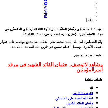
مصادر لبنانية: مدفعية الاحتلال تقصف بلدة كفرتبنيت في جنوب لبنان
لبنان: وقفة في ساحة رياض الصلح وسط العاصمة بيروت ضد التطبيع مع
الاحتلال و"اتفاق الإطار"
المشاط مخاطبا النظام السعودي: كلفة السلام العادل والمشرّف وحسن
الجوار أقل بكثير من الحرب
أقيمت الصلاة على جثمان القائد الشهيد آية الله السيد علي الخامنئي في
المشاط مخاطبا النظام السعودي: حتى وإن حشدت كل العالم إلى جانبك فلن
مرقد الامام أميرالمؤمنين عليه السلام، في النجف الاشرف.
ينفعك
وأمَّ المصلين، أية الله السيد محمد تقي الحكيم بعد تشييع مهيب، جاب شوارع
النجف الأشرف وسجل أعظم تشييع في تاريخ هذه المدينة المقدسة.
شاهد الفيديو المرفق..
مشاهد لاتوصف.. جثمان القائد الشهيد في مرقد
أميرالمؤمنين
كلمات دليلية
النجف الأشرف
آية الله السيد علي الخامنئي
جثمان القائد الشهيد
أية الله السيد محمد تقي الحكيم