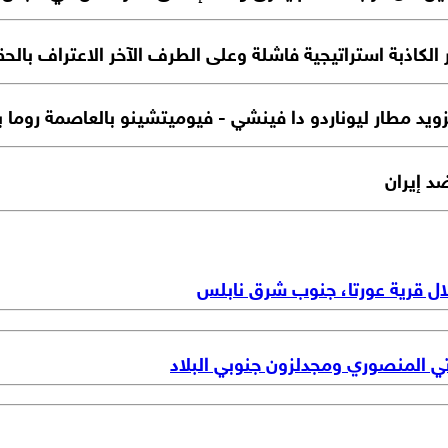
كاذبة استراتيجية فاشلة وعلى الطرف الآخر الاعتراف بالحقائ
د مطار ليوناردو دا فينشي - فيوميتشينو بالعاصمة روما بن
د إيران
ال قرية عورتا، جنوب شرق نابلس
تي المنصوري ومجدلزون جنوبي البلاد