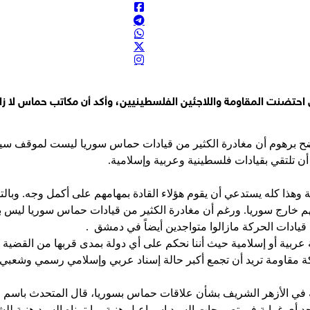
 الله لم يخرق وقف إطلاق النار أمس في مجدل زون
اتيجية فاشلة وعلى الطرف الآخر الاعتراف بالحقائق والوفاء بالتزاماته 
ناردو دا فينشي - فيوميتشينو بالعاصمة روما بنظام رادار "إسرائيلي"
تضنت المقاومة واللاجئين الفلسطينيين، وأكد أن مكاتب حماس لا زال
 بالتصعيد" أصبحت معادلة ثابتة وراسخة
للقوات المسلحة اليمنية ضد تحشيدات النظام السعودي
 اوضح برهوم أن مغادرة الكثير من قيادات حماس سوريا ليست لموقف سي
ن تلتقي بقيادات فلسطينية وعربية وإسلامية.
ا كله يستدعي أن يقوم هؤلاء القادة بمهامهم على أكمل وجه. وبالتالي
وا بهم خارج سوريا. ورغم أن مغادرة الكثير من قيادات حماس سوريا 
يادات الحركة مازالوا متواجدين أيضاً في دمشق .
 عربية أو إسلامية حيث أننا نحكم على أي دولة بمدى قربها من القضي
 مقاومة تريد أن تجمع أكبر حالة إسناد عربي وإسلامي رسمي وشعبي 
في الأزهر الشريف بشأن علاقات حماس بسوريا، قال المتحدث باسم ح
أجد أي غرابة في تصريحات السيد إسماعيل هنية. مايتمناه السيد هنية