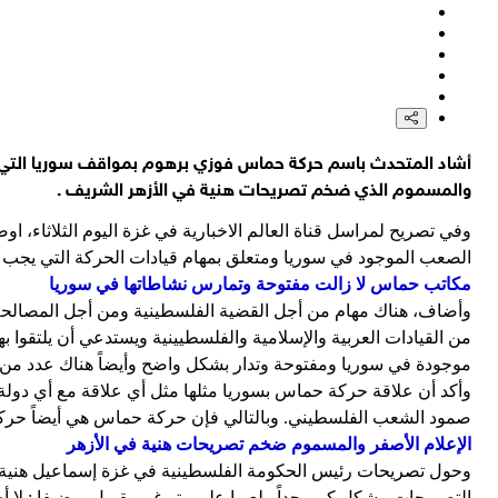
هيئة بث الاحتلال عن مصدر أمني: واشنطن أبلغت "إسرائيل" أن حزب
رئيس مجلس الشورى الإيراني: استخدام الترهيب والأخبار الكاذبة استر
صحيفة "غلوبس" العبرية: محكمة إيطالية تلغي صفقة لتزويد مطار ليو
أشاد المتحدث باسم حركة حماس فوزي برهوم بمواقف سوريا التي اح
اليمن: المجلس السياسي الأعلى: معادلة "الحصار بالحصار والتصعيد
والمسموم الذي ضخم تصريحات هنية في الأزهر الشريف .
اليمن: المجلس السياسي الأعلى: نبارك العملية النوعية الواسعة 
وفي تصريح لمراسل قناة العالم الاخبارية في غزة اليوم الثلاثاء،
الصعب الموجود في سوريا ومتعلق بمهام قيادات الحركة التي يجب أ
مكاتب حماس لا زالت مفتوحة وتمارس نشاطاتها في سوريا
وأضاف، هناك مهام من أجل القضية الفلسطينية ومن أجل المصالحة وهذ
من القيادات العربية والإسلامية والفلسطيينية ويستدعي أن يلتق
موجودة في سوريا ومفتوحة وتدار بشكل واضح وأيضاً هناك عدد من ق
وأكد أن علاقة حركة حماس بسوريا مثلها مثل أي علاقة مع أي دولة
صمود الشعب الفلسطيني. وبالتالي فإن حركة حماس هي أيضاً حركة
الإعلام الأصفر والمسموم ضخم تصريحات هنية في الأزهر
وحول تصريحات رئيس الحكومة الفلسطينية في غزة إسماعيل هنية 
التصريحات بشكل كبير جداً ولعبوا على وتر غيرمقبول. مضيفا : لا 