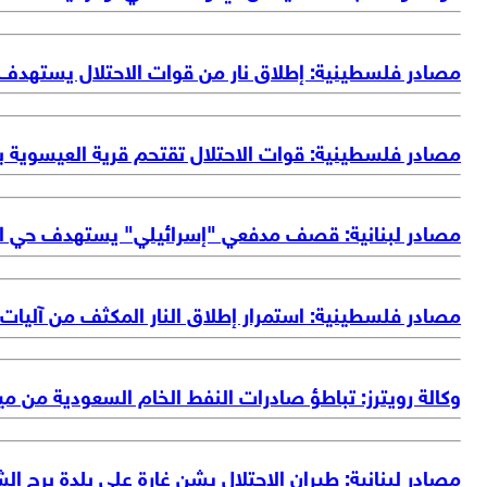
مصادر فلسطينية: إطلاق نار من قوات الاحتلال يستهدف
مصادر فلسطينية: قوات الاحتلال تقتحم قرية العيسوية ب
مصادر لبنانية: قصف مدفعي "إسرائيلي" يستهدف حي ال
مصادر فلسطينية: استمرار إطلاق النار المكثف من آليا
وكالة رويترز: تباطؤ صادرات النفط الخام السعودية من مين
مصادر لبنانية: طيران الاحتلال يشن غارة على بلدة برج ال