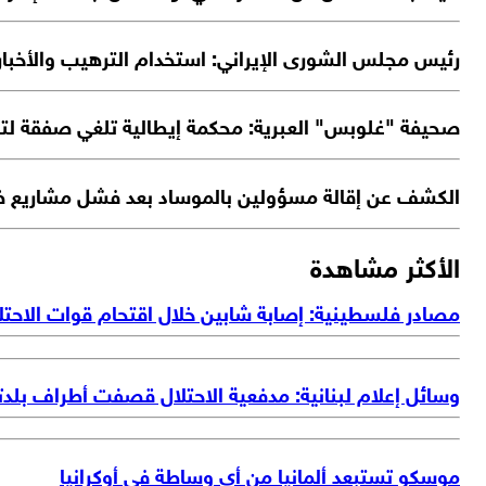
رئيس مجلس الشورى الإيراني: استخدام الترهيب والأخبار ال
صحيفة "غلوبس" العبرية: محكمة إيطالية تلغي صفقة لتزوي
الكشف عن إقالة مسؤولين بالموساد بعد فشل مشاريع ض
الأكثر مشاهدة
مصادر فلسطينية: إصابة شابين خلال اقتحام قوات الاحتل
وسائل إعلام لبنانية: مدفعية الاحتلال قصفت أطراف بلد
موسكو تستبعد ألمانيا من أي وساطة في أوكرانيا