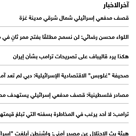
آخرالاخبار
قصف مدفعي إسرائيلي شمال شرقي مدينة غزة
اللواء محسن رضائي: لن نسمح مطلقًا بفتح ممر ثانٍ في
هكذا يرد قاليباف على تصريحات ترامب بشأن إيران
صحيفة "غلوبس" الاقتصادية الإسرائيلية: دبي لم تعد آمنة
مصادر فلسطينية: قصف مدفعي إسرائيلي يستهدف محي
ترامب: لا أحد يرغب في المخاطرة بسفنه التي تبلغ قيم
هيئة بث الاحتلال عن مصدر أمني: واشنطن أبلغت "إسرائ