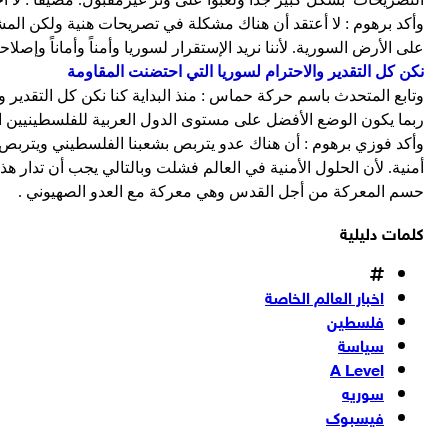
وأكد برهوم : لا أعتقد أن هناك مشكلة في تصريحات هنية ولكن الم
على الأرض السورية. لأننا نريد الإستقرار لسوريا وأمناً وأماناً وإصل
نكن كل التقدير والاحترام لسوريا التي احتضنت المقاومة
وتابع المتحدث باسم حركة حماس : منذ البداية كنا نكن كل التقدير
ربما يكون الوضع الأفضل على مستوى الدول العربية للفلسطينيين 
وأكد فوزي برهوم : أن هناك عدو يتربص بشعبنا الفلسطيني ويتربص
أمنية. لأن الحلول الأمنية في العالم فشلت وبالتالي يجب أن تدار ه
حسم المعركة من أجل القدس وهي معركة مع العدو الصهيوني .
كلمات دليلية
اخبار العالم الخاصة
فلسطين
سياسة
A Level
سوريه
فيسبوک