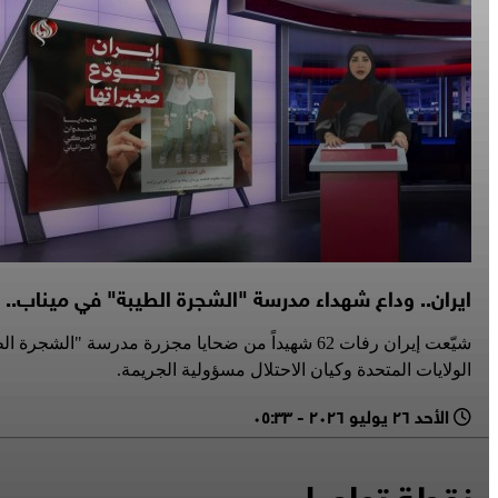
ايران.. وداع شهداء مدرسة "الشجرة الطيبة" في ميناب..
شيّعت إيران رفات 62 شهيداً من ضحايا مجزرة مدر
الولايات المتحدة وكيان الاحتلال مسؤولية الجريمة.
الأحد ٢٦ يوليو ٢٠٢٦ - ٠٥:٣٣
نقطة تواصل