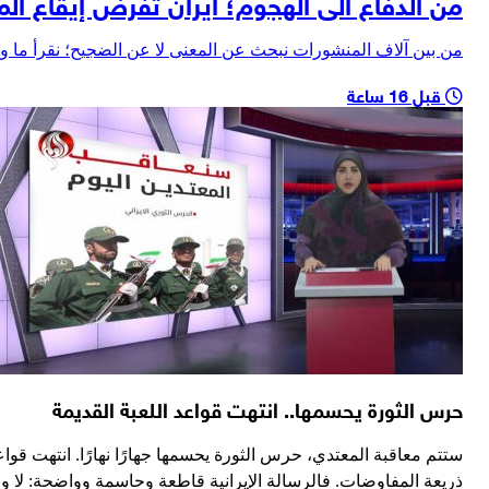
من الدفاع الی الهجوم؛ ايران تفرض إيقاع ال
من بين آلاف المنشورات نبحث عن المعنی لا عن الضجيح؛ نقرأ ما ورا
قبل 16 ساعة
حرس الثورة يحسمها.. انتهت قواعد اللعبة القديمة
ستتم معاقبة المعتدي، حرس الثورة يحسمها جهارًا نهارًا. انتهت قوا
ذريعة المفاوضات. فالرسالة الإيرانية قاطعة وحاسمة وواضحة: لا وق