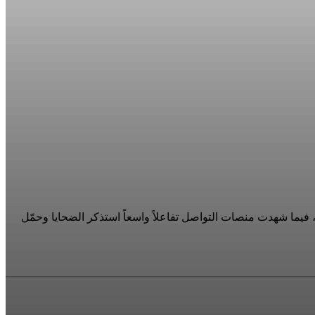
ووي، فيما شهدت منصات التواصل تفاعلاً واسعاً استذكر الضحايا وحمّل