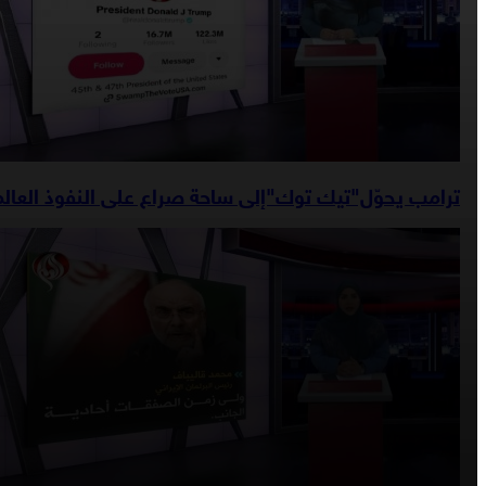
ترامب يحوّل"تيك توك"إلى ساحة صراع على النفوذ العال