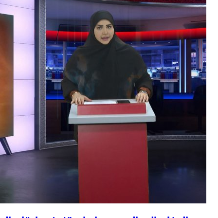
واس: ولي العهد و ماكرون بحثا خلال الاتصال الهاتفي جهود تعزيز الا
السيناتور الأمريكي بيرني ساندرز: علينا وقف دعم حكومة "إسرائيل"
محافظة القدس: قوات الاحتلال اعتقلت واحتجزت أكثر من 70 فلسطينيًا في مخيم قلنديا شمالي القدس
مصادر فلسطينية: قوات جيش الاحتلال الإسرائيلي تنسحب من مخيم