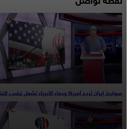
صواريخ إيران تردع أمريكا ودماء الأبرياء تشعل غضب الن