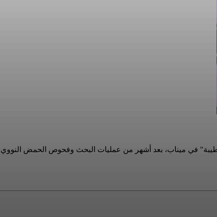
سة "الشجرة الطيبة" في ميناب، بعد أشهر من عمليات البحث وفحوص الحمض الن