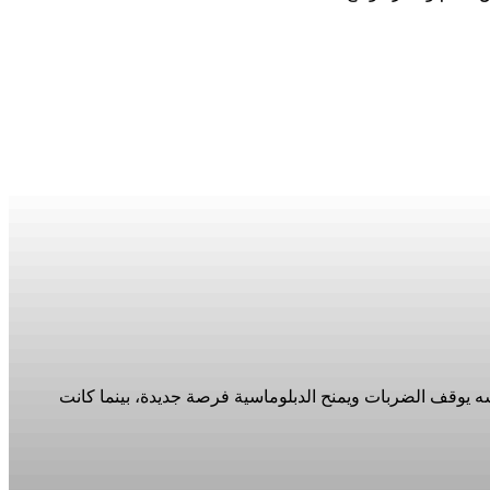
سه يوقف الضربات ويمنح الدبلوماسية فرصة جديدة، بينما كانت