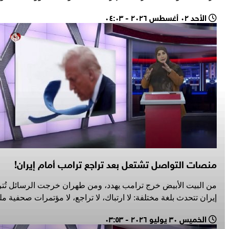
الأحد ٠٢ أغسطس ٢٠٢٦ - ٠٤:٠٣
منصات التواصل تشتعل بعد تراجع ترامب أمام إيران!
من البيت الأبيض خرج ترامب يهدد، ومن طهران خرجت الرسائل تُترجم
إيران تتحدث بلغة مختلفة: لا ارتباك، لا تراجع، لا مؤتمرات صحفية مل
الخميس ٣٠ يوليو ٢٠٢٦ - ٠٣:٥٣