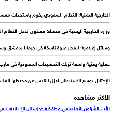
الخارجية اليمنية: النظام السعودي يقوم باستحداث معسك
وزارة الخارجية اليمنية في صنعاء: مستوى تدخل النظام ا
وسائل إعلامية: انفجار عبوة ناسفة في جرمانا بدمشق و
عملية يمنية واسعة تربك التحشيدات السعودية في مأر
الإحتلال يوسع الاستيطان لعزل القدس عن محيطها الفل
الأكثر مشاهدة
نائب الشؤون الأمنية في محافظة خوزستان الإيرانية: ننف