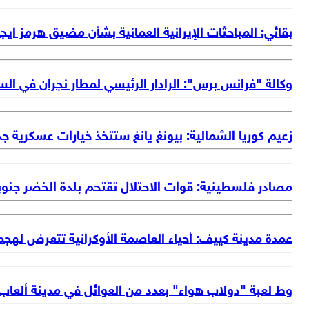
بقائي: المباحثات الإيرانية العمانية بشأن مضيق هرمز ايجا
وكالة "فرانس برس": الرادار الرئيسي لمطار نجران في ال
زعيم كوريا الشمالية: بيونغ يانغ ستتخذ خيارات عسكرية جدي
مصادر فلسطينية: قوات الاحتلال تقتحم بلدة الخضر جنو
عمدة مدينة كييف: أحياء العاصمة الأوكرانية تتعرض لهجمة
وط لعبة "دولاب هواء" بعدد من العوائل في مدينة ألعاب 