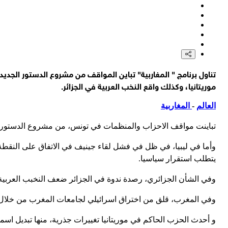
وزارة الخارجية اليمنية في صنعاء: مستوى تدخل النظام السعودي في
وسائل إعلامية: انفجار عبوة ناسفة في جرمانا بدمشق وسقوط عدد م
"فارس" نقلاً عن مصدر مطلع: يتوجب على السفن في مضيق هرمز دفع
تناول برنامج " المغاربية" تباين المواقف من مشروع الدستور الجدي
"فارس" نقلاً عن مصدر مطلع: لا صحة للأنباء حول وجود خلاف بين إ
موريتانيا، وكذلك واقع النخب العربية في الجزائر.
"فارس" نقلاً عن مصدر مطلع: ستحدد رسوم محددة للسفن لعبور ال
العالم
-
المغاربية
تباينت مواقف الاحزاب والمنظمات في تونس، من مشروع الدستور الجديد الذي سي
وأما في ليبيا، في ظل في فشل لقاء جينيف في الاتفاق على النقطة ا
يتطلب استقرار سياسيا.
وفي الشأن الجزائري، رصدة ندوة في الجزائر ضعف النخبب العربية
وفي المغرب، قلق من اختراق اسرائيلي لجامعات المغرب من خلال ف
و أحدث الحزب الحاكم في موريتانيا تغييرات جذرية، منها تبديل اسم