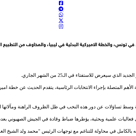
 اليمن يتكشف يوماً إثر يوم
ن الإصابات
 خدمات التأمين والتزود بالوقود والرسوم البيئية وما شابه ذلك
د في تونس، والخطة الاميركية البدلية في ليبيا، والمخاوف من التطبيع
يران وعُمان حول تعرفة قيمة بضائع السفن
مضيق في إطار أثمان خدمات متنوعة
عرض للاستفتاء في الـ25 من الشهر الجاري.
لأهم المتصلة بإجراء الانتخابات الرئاسية، يتقدم الحديث عن خطة امير
 وسط تساؤلات عن دور هذه النخب في ظل الظروف الراهنة ومآلاتها ال
عاليات علمية وبحثية، يؤطرها ضباط وقادة في الجيش الصهيوني بعدد
ه بالكامل في محاولة للتناغم مع توجهات الرئيس "محمد ولد الشيخ الغز