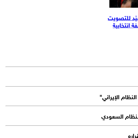
يّد للتصويت
ة انتخابية
للنظام السعودي
اره