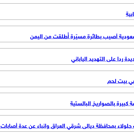
بية
سعودية أصيب بطائرة مسيّرة أُطلقت من اليمن
دة ردا على التهديد الياباني
بي بيت لحم
 كبيرة بالصواريخ البالستية
جلولاء بمحافظة ديالى شرقي العراق وانباء عن عدة أصابات ب