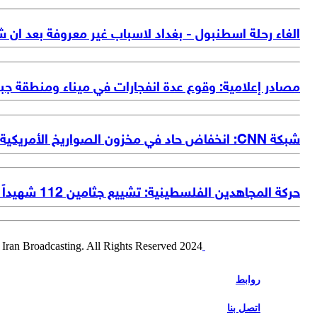
الغاء رحلة اسطنبول - بغداد لاسباب غير معروفة بعد ان شهدت ت
مصادر إعلامية: وقوع عدة انفجارات في ميناء ومنطقة جب
شبكة CNN: انخفاض حاد في مخزون الصواريخ الأمريكية اثر الهجمات على ايران
حركة المجاهدين الفلسطينية: تشييع جثامين 112 شهيداً تم انتشالها من تحت الأنقاض بعد مرور 3 أعوام شاهدا على بشاعة ووحشية العدو الصهيوني
2024 Alalam News Network. Islamic Republic of Iran Broadcasting. All Rights Reserved.
روابط
اتصل بنا