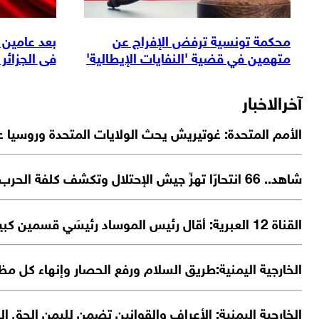
محكمة تونسية ترفض الإفراج عن
بعد عامين 
متهمين في قضية 'النفايات الإيطالية'
فى الجزائر
آخرالاخبار
الأمم المتحدة: غوتيريش يحث الولايات المتحدة وروسيا ع
شاهد.. 66 انتحارًا تهزّ جيش الإحتلال وتكشف كلفة الحرب!
القناة 12 العبرية: أقال رئيس الموساد رئيسَي قسمين كبيرين في الجهاز وذلك نتيجة فشل الخطة الرامية إلى "إسقاط النظام الإيراني"
الخارجية اليمنية:طريق السلام ورفع الحصار وإنهاء كل مظ
الخارجية اليمنية: الأعراف والقوانين تضمن لليمن الحق 