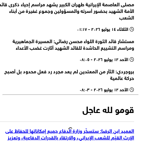
مصلى العاصمة الإيرانية طهران الكبير يشهد مراسم إحياء ذكرى قائد
واس: ولي العهد و ماكرون بحثا خلال الاتصال الهاتفي جهود تعزيز الاستقرار
على تملك الأجانب للممتلكات الخاصة
الأمة الشهيد بحضور أسرته والمسؤولين وجموع غفيرة من أبناء
بالمنطقة وتحقيق أمن وحرية الملاحة البحرية
السيناتور الأمريكي بيرني ساندرز: علينا وقف دعم حكومة "إسرائيل" المتطرفة
الشعب
التي نفذت إبادة جماعية بحق الفلسطينيين
الثلاثاء ١٤ يوليو ٢٠٢٦ - ٠١:١٧
محافظة القدس: قوات الاحتلال اعتقلت واحتجزت أكثر من 70 فلسطينيًا في
مخيم قلنديا شمالي القدس
مستشار قائد الثورة اللواء محسن رضائي: المسيرة الجماهيرية
مصادر فلسطينية: قوات جيش الاحتلال الإسرائيلي تنسحب من مخيم قلنديا
ومراسم التشييع الحاشدة للقائد الشهيد أثارت غضب الأعداء
بعد عدوان عسكري استمر يومين
الأحد ١٢ يوليو ٢٠٢٦ - ٠٨:٠٥
بروجردي: الثأر من المعتدين لم يعد مجرد رد فعل محدود بل أصبح
حركة عالمية
الأحد ١٢ يوليو ٢٠٢٦ - ٠٨:٠٣
قومو لله عاجل
العميد ابن الرضا: ستسخّر وزارة الدفاع جميع إمكاناتها للحفاظ على
الإرث القيّم للشعب الإيراني، والارتقاء بالقدرات الدفاعية، وتعزيز