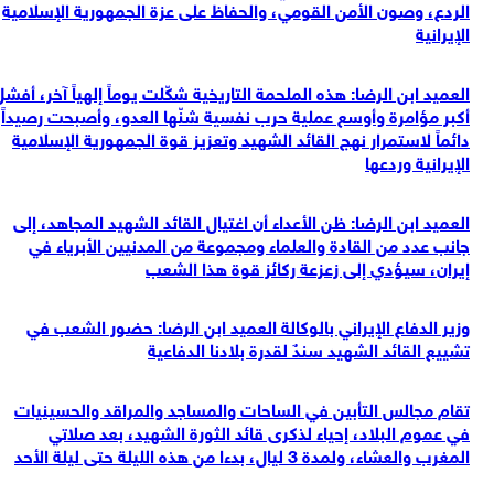
الردع، وصون الأمن القومي، والحفاظ على عزة الجمهورية الإسلامية
الإيرانية
العميد ابن الرضا: هذه الملحمة التاريخية شكّلت يوماً إلهياً آخر، أفشل
أكبر مؤامرة وأوسع عملية حرب نفسية شنّها العدو، وأصبحت رصيداً
دائماً لاستمرار نهج القائد الشهيد وتعزيز قوة الجمهورية الإسلامية
الإيرانية وردعها
العميد ابن الرضا: ظن الأعداء أن اغتيال القائد الشهيد المجاهد، إلى
جانب عدد من القادة والعلماء ومجموعة من المدنيين الأبرياء في
إيران، سيؤدي إلى زعزعة ركائز قوة هذا الشعب
وزير الدفاع الإيراني بالوكالة العميد ابن الرضا: حضور الشعب في
تشييع القائد الشهيد سندٌ لقدرة بلادنا الدفاعية
تقام مجالس التأبين في الساحات والمساجد والمراقد والحسينيات
في عموم البلاد، إحياء لذكرى قائد الثورة الشهيد، بعد صلاتي
المغرب والعشاء، ولمدة 3 ليال، بدءا من هذه الليلة حتى ليلة الأحد