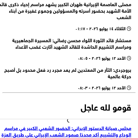
مصلى العاصمة الإيرانية طهران الكبير يشهد مراسم إحياء ذكرى قائد
واس: ولي العهد و ماكرون بحثا خلال الاتصال الهاتفي جهود تعزيز الاستقرار
على تملك الأجانب للممتلكات الخاصة
الأمة الشهيد بحضور أسرته والمسؤولين وجموع غفيرة من أبناء
بالمنطقة وتحقيق أمن وحرية الملاحة البحرية
السيناتور الأمريكي بيرني ساندرز: علينا وقف دعم حكومة "إسرائيل" المتطرفة
الشعب
التي نفذت إبادة جماعية بحق الفلسطينيين
الثلاثاء ١٤ يوليو ٢٠٢٦ - ٠١:١٧
محافظة القدس: قوات الاحتلال اعتقلت واحتجزت أكثر من 70 فلسطينيًا في
مخيم قلنديا شمالي القدس
مستشار قائد الثورة اللواء محسن رضائي: المسيرة الجماهيرية
مصادر فلسطينية: قوات جيش الاحتلال الإسرائيلي تنسحب من مخيم قلنديا
ومراسم التشييع الحاشدة للقائد الشهيد أثارت غضب الأعداء
بعد عدوان عسكري استمر يومين
الأحد ١٢ يوليو ٢٠٢٦ - ٠٨:٠٥
بروجردي: الثأر من المعتدين لم يعد مجرد رد فعل محدود بل أصبح
حركة عالمية
الأحد ١٢ يوليو ٢٠٢٦ - ٠٨:٠٣
قومو لله عاجل
مجلس صيانة الدستور الإيراني: الحضور الشعبي الكبير في مراسم
الوداع والتشييع أكد مجددًا صمود الشعب الإيراني على طريق العزة