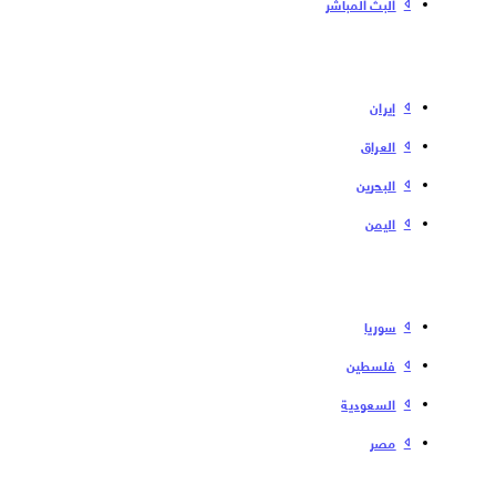
البث المباشر
إیران
العراق
البحرین
الیمن
سوریا
فلسطین
السعودية
مصر