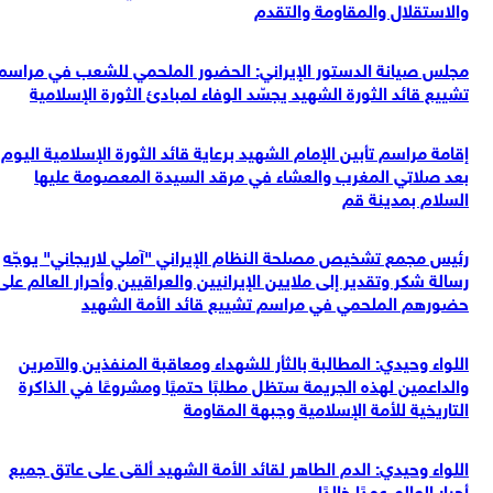
والاستقلال والمقاومة والتقدم
مجلس صيانة الدستور الإيراني: الحضور الملحمي للشعب في مراسم
تشييع قائد الثورة الشهيد يجسّد الوفاء لمبادئ الثورة الإسلامية
إقامة مراسم تأبين الإمام الشهيد برعاية قائد الثورة الإسلامية اليوم
بعد صلاتي المغرب والعشاء في مرقد السيدة المعصومة عليها
السلام بمدينة قم
رئيس مجمع تشخيص مصلحة النظام الإيراني "آملي لاريجاني" يوجّه
رسالة شكر وتقدير إلى ملايين الإيرانيين والعراقيين وأحرار العالم على
حضورهم الملحمي في مراسم تشييع قائد الأمة الشهيد
اللواء وحيدي: المطالبة بالثأر للشهداء ومعاقبة المنفذين والآمرين
والداعمين لهذه الجريمة ستظل مطلبًا حتميًا ومشروعًا في الذاكرة
التاريخية للأمة الإسلامية وجبهة المقاومة
اللواء وحيدي: الدم الطاهر لقائد الأمة الشهيد ألقى على عاتق جميع
أحرار العالم عهدًا خالدًا