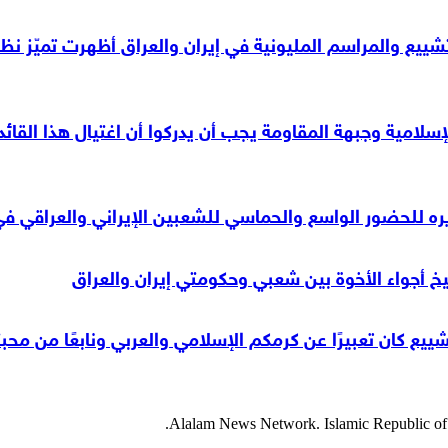
لتشييع والمراسم المليونية في إيران والعراق أظهرت تميّز ن
لإسلامية وجبهة المقاومة يجب أن يدركوا أن اغتيال هذا القائد
ره للحضور الواسع والحماسي للشعبين الإيراني والعراقي ف
سيخ أجواء الأخوة بين شعبي وحكومتي إيران والعراق
ع كان تعبيرًا عن كرمكم الإسلامي والعربي ونابعًا من محب