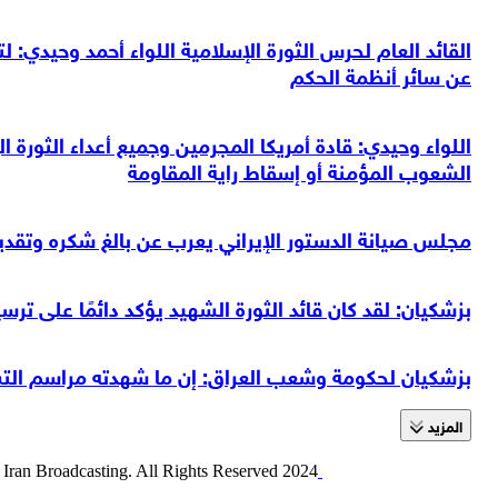
القائد العام لحرس الثورة الإسلامية اللواء أحمد وحيدي: 
عن سائر أنظمة الحكم
اللواء وحيدي: قادة أمريكا المجرمين وجميع أعداء الثورة ا
الشعوب المؤمنة أو إسقاط راية المقاومة
مجلس صيانة الدستور الإيراني يعرب عن بالغ شكره وتقدي
بزشكيان: لقد كان قائد الثورة الشهيد يؤكد دائمًا على تر
بزشكيان لحكومة وشعب العراق: إن ما شهدته مراسم التشيي
المزید
2024 Alalam News Network. Islamic Republic of Iran Broadcasting. All Rights Reserved.